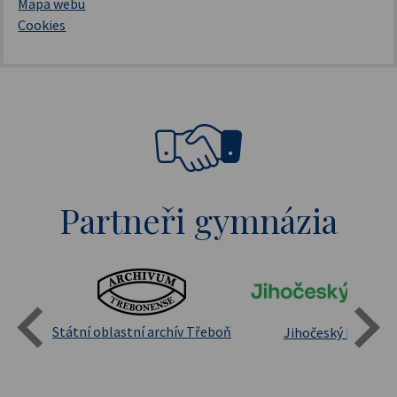
Mapa webu
Cookies
Partneři gymnázia
Státní oblastní archív Třeboň
Jihočeský kraj
sita