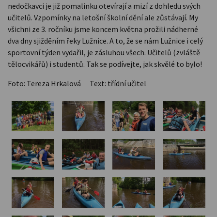
nedočkavci je již pomalinku otevírají a mizí z dohledu svých
učitelů. Vzpomínky na letošní školní dění ale zůstávají. My
všichni ze 3. ročníku jsme koncem května prožili nádherné
dva dny sjižděním řeky Lužnice. A to, že se nám Lužnice i celý
sportovní týden vydařil, je zásluhou všech. Učitelů (zvláště
tělocvikářů) i studentů. Tak se podívejte, jak skvělé to bylo!
Foto: Tereza Hrkalová Text: třídní učitel