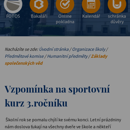
FOTOS
Bakaláři
Online
Kalendář
schránka
pokladna
důvěry
Nacházíte se zde:
Úvodní stránka
/
Organizace školy
/
Předmětové komise
/
Humanitní předměty
/
Základy
společenských věd
Vzpomínka na sportovní
kurz 3.ročníku
Školní rok se pomalu chýlí ke svému konci. Letní prázdniny
nám doslova ťukají na všechny dveře ve škole a někteří