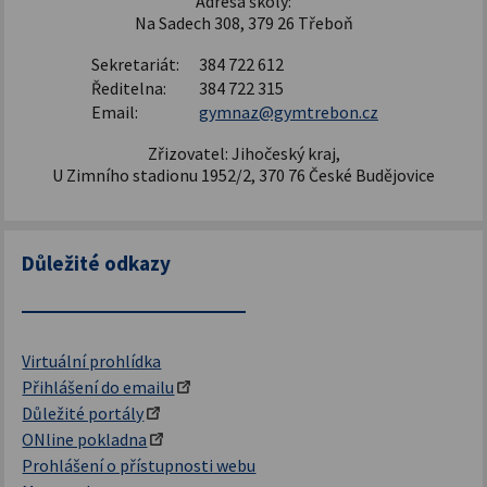
Adresa školy:
Na Sadech 308, 379 26 Třeboň
Sekretariát:
384 722 612
Ředitelna:
384 722 315
Email:
gymnaz@gymtrebon.cz
Zřizovatel: Jihočeský kraj,
U Zimního stadionu 1952/2, 370 76 České Budějovice
Důležité odkazy
Virtuální prohlídka
Přihlášení do emailu
Důležité portály
ONline pokladna
Prohlášení o přístupnosti webu