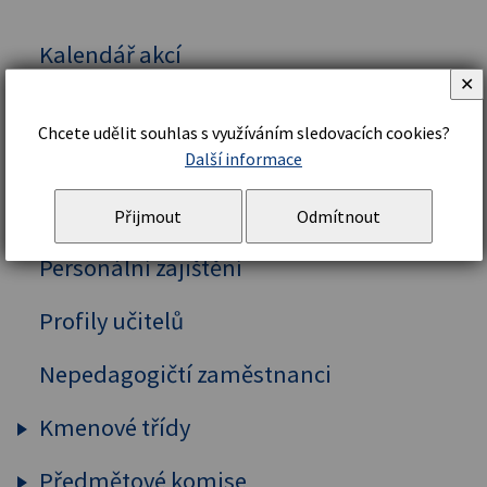
Kalendář akcí
✕
Vedení školy
Chcete udělit souhlas s využíváním sledovacích cookies?
Organizační řád a struktura
Další informace
Školní řád
Přijmout
Odmítnout
Personální zajištění
Profily učitelů
Nepedagogičtí zaměstnanci
Kmenové třídy
Předmětové komise
Prima