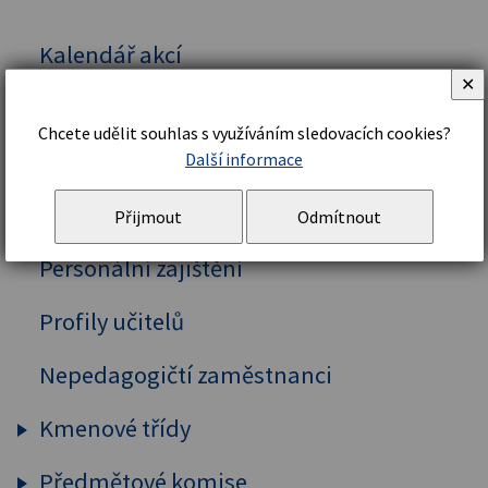
Kalendář akcí
✕
Vedení školy
Chcete udělit souhlas s využíváním sledovacích cookies?
Organizační řád a struktura
Další informace
Školní řád
Přijmout
Odmítnout
Personální zajištění
Profily učitelů
Nepedagogičtí zaměstnanci
Kmenové třídy
Předmětové komise
Prima