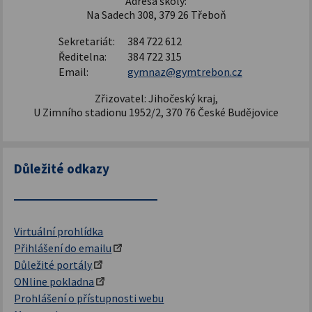
Adresa školy:
Na Sadech 308, 379 26 Třeboň
Sekretariát:
384 722 612
Ředitelna:
384 722 315
Email:
gymnaz@gymtrebon.cz
Zřizovatel: Jihočeský kraj,
U Zimního stadionu 1952/2, 370 76 České Budějovice
Důležité odkazy
Virtuální prohlídka
Přihlášení do emailu
Důležité portály
ONline pokladna
Prohlášení o přístupnosti webu