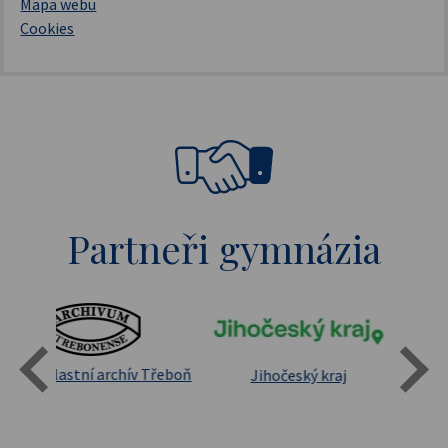
Mapa webu
Cookies
Partneři gymnázia
Státní oblastní archív Třeboň
Jihočeský kraj
sita