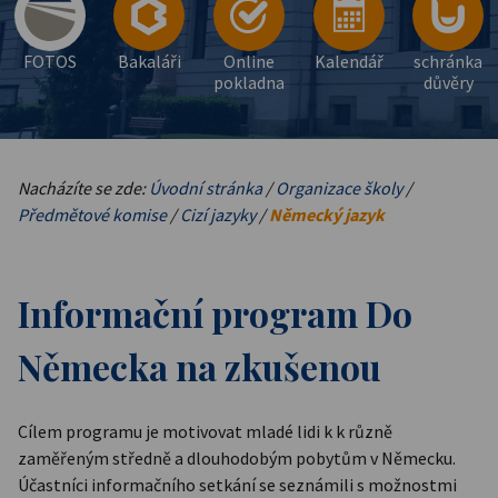
FOTOS
Bakaláři
Online
Kalendář
schránka
pokladna
důvěry
Nacházíte se zde:
Úvodní stránka
/
Organizace školy
/
Předmětové komise
/
Cizí jazyky
/
Německý jazyk
Informační program Do
Německa na zkušenou
Cílem programu je motivovat mladé lidi k k různě
zaměřeným středně a dlouhodobým pobytům v Německu.
Účastníci informačního setkání se seznámili s možnostmi