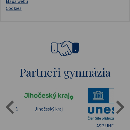
Mapa webu
Cookies
Partneři gymnázia
Státní oblastní archív Třeboň
Jihočeský kraj
sita