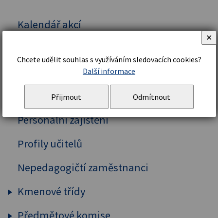
Kalendář akcí
✕
Vedení školy
Chcete udělit souhlas s využíváním sledovacích cookies?
Organizační řád a struktura
Další informace
Školní řád
Přijmout
Odmítnout
Personální zajištění
Profily učitelů
Nepedagogičtí zaměstnanci
Kmenové třídy
Předmětové komise
Prima