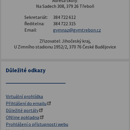
Adresa školy:
Na Sadech 308, 379 26 Třeboň
Sekretariát:
384 722 612
Ředitelna:
384 722 315
Email:
gymnaz@gymtrebon.cz
Zřizovatel: Jihočeský kraj,
U Zimního stadionu 1952/2, 370 76 České Budějovice
Důležité odkazy
Virtuální prohlídka
Přihlášení do emailu
Důležité portály
ONline pokladna
Prohlášení o přístupnosti webu