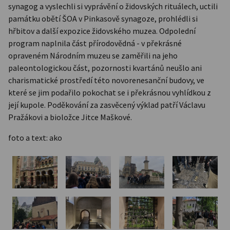
synagog a vyslechli si vyprávění o židovských rituálech, uctili
památku obětí ŠOA v Pinkasově synagoze, prohlédli si
hřbitov a další expozice židovského muzea. Odpolední
program naplnila část přírodovědná - v překrásné
opraveném Národním muzeu se zaměřili na jeho
paleontologickou část, pozornosti kvartánů neušlo ani
charismatické prostředí této novorenesanční budovy, ve
které se jim podařilo pokochat se i překrásnou vyhlídkou z
její kupole. Poděkování za zasvěcený výklad patří Václavu
Pražákovi a bioložce Jitce Maškové.
foto a text: ako