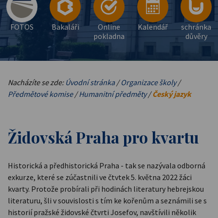
FOTOS
Bakaláři
Online
Kalendář
schránka
pokladna
důvěry
Nacházíte se zde:
Úvodní stránka
/
Organizace školy
/
Předmětové komise
/
Humanitní předměty
/
Český jazyk
Židovská Praha pro kvartu
Historická a předhistorická Praha - tak se nazývala odborná
exkurze, které se zúčastnili ve čtvtek 5. května 2022 žáci
kvarty. Protože probírali při hodinách literatury hebrejskou
literaturu, šli v souvislosti s tím ke kořenům a seznámili se s
historií pražské židovské čtvrti Josefov, navštívili několik