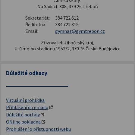
Adresa školy:
Na Sadech 308, 379 26 Třeboň
Sekretariát:
384 722 612
Ředitelna:
384 722 315
Email:
gymnaz@gymtrebon.cz
Zřizovatel: Jihočeský kraj,
U Zimního stadionu 1952/2, 370 76 České Budějovice
Důležité odkazy
Virtuální prohlídka
Přihlášení do emailu
Důležité portály
ONline pokladna
Prohlášení o přístupnosti webu