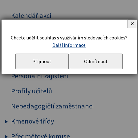
Kalendář akcí
✕
Vedení školy
Chcete udělit souhlas s využíváním sledovacích cookies?
Organizační řád a struktura
Další informace
Školní řád
Přijmout
Odmítnout
Personální zajištění
Profily učitelů
Nepedagogičtí zaměstnanci
Kmenové třídy
Předmětové komise
Prima