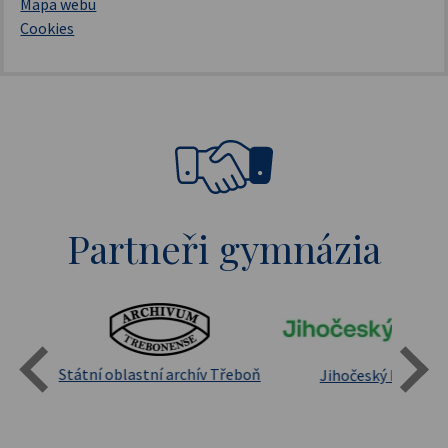
Mapa webu
Cookies
Partneři gymnázia
Státní oblastní archív Třeboň
Jihočeský kraj
sita