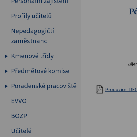
Personální zajištění
Pé
Profily učitelů
Nepedagogičtí
zaměstnanci
Kmenové třídy
Záje
Předmětové komise
Prima
Sekunda
Poradenské pracoviště
Humanitní předměty
Propozice_DEO_
Tercie
Cizí jazyky
EVVO
Výchovný a kariérový
Kvarta
poradce
MAT, FYZ, INF
BOZP
Kvinta
Školní psycholog
Přírodovědné předměty
Učitelé
Sexta
Primární prevence
Tělesná výchova