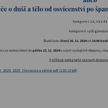
če o duši a tělo od osvícenství po šp
Kategorie I: 2.8, 3.8 a 4.8
Kategorie II: vyšší gymnáz
Školní kolo:
úterý 26. 11. 2024
od
14.00 hodi
mci se mohou hlásit do
pátku 22. 11. 2024
u svých vyučujících dějepisu, res
V příloze naleznete seznam doporu
2024_2025_literatura a zdroje.pdf
(130,10 kB)