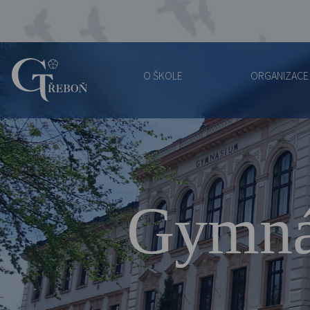
O ŠKOLE
ORGANIZACE
Gymnázium
Třeboň
Gymná