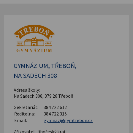
GYMNÁZIUM, TŘEBOŇ,
NA SADECH 308
Adresa školy:
Na Sadech 308, 379 26 Třeboň
Sekretariát:
384 722 612
Ředitelna:
384 722 315
Email:
gymnaz@gymtrebon.cz
Zřizovatel: Jihočeský kraj,