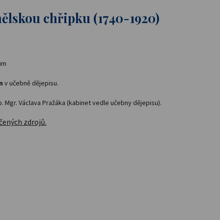
anělskou chřipku (1740-1920)
ium
n
v učebně dějepisu.
p. Mgr. Václava Pražáka (kabinet vedle učebny dějepisu).
čených zdrojů.