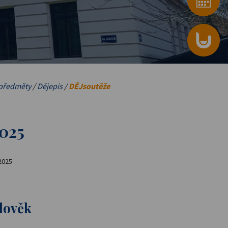
předměty
/
Dějepis
/
DĚJsoutěže
2025
2025
lověk