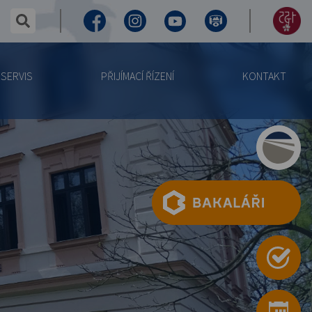
✕
hledaný text...
Facebook
Instagram
Youtube
Virtuální
155
prohlídka
let
SERVIS
PŘIJÍMACÍ ŘÍZENÍ
KONTAKT
výročí