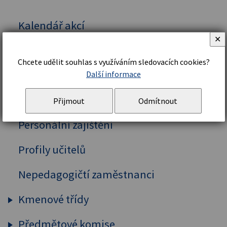
Kalendář akcí
✕
Vedení školy
Chcete udělit souhlas s využíváním sledovacích cookies?
Organizační řád a struktura
Další informace
Školní řád
Přijmout
Odmítnout
Personální zajištění
Profily učitelů
Nepedagogičtí zaměstnanci
Kmenové třídy
Předmětové komise
Prima