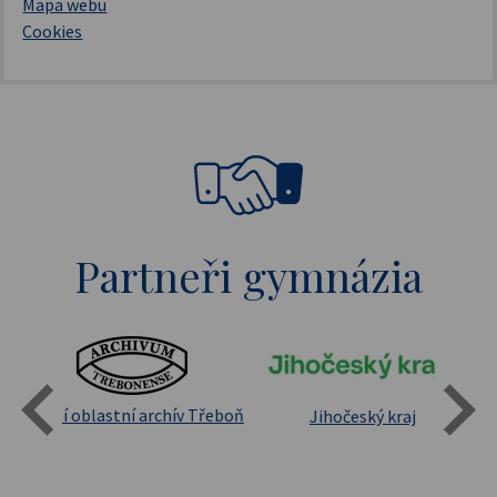
Mapa webu
Cookies
Partneři gymnázia
Státní oblastní archív Třeboň
Jihočeský kraj
sita