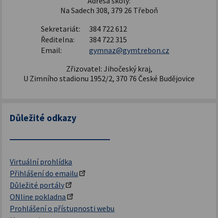
Adresa školy:
Na Sadech 308, 379 26 Třeboň
Sekretariát:
384 722 612
Ředitelna:
384 722 315
Email:
gymnaz@gymtrebon.cz
Zřizovatel: Jihočeský kraj,
U Zimního stadionu 1952/2, 370 76 České Budějovice
Důležité odkazy
Virtuální prohlídka
Přihlášení do emailu
Důležité portály
ONline pokladna
Prohlášení o přístupnosti webu