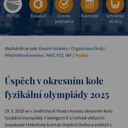
FOTOS
Bakaláři
Online
Kalendář
schránka
pokladna
důvěry
Nacházíte se zde:
Úvodní stránka
/
Organizace školy
/
Předmětové komise
/
MAT, FYZ, INF
/
Fyzika
Úspěch v okresním kole
fyzikální olympiády 2025
19. 3. 2025 se v Jindřichově Hradci konalo okresním kolo
fyzikální olympiády. V kategorii E si loňské vítězství
zopakoval třeboňský kvartán Vojtěch Ouška a zvitězil s