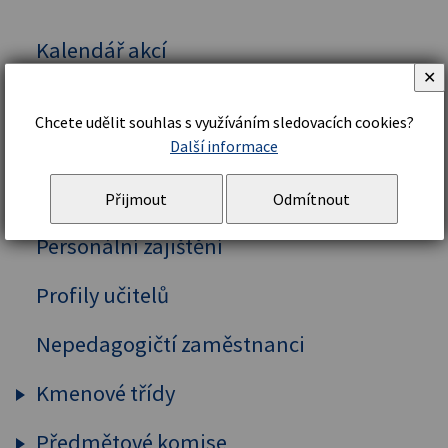
Kalendář akcí
✕
Vedení školy
Chcete udělit souhlas s využíváním sledovacích cookies?
Organizační řád a struktura
Další informace
Školní řád
Přijmout
Odmítnout
Personální zajištění
Profily učitelů
Nepedagogičtí zaměstnanci
Kmenové třídy
Předmětové komise
Prima