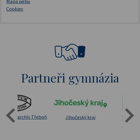
Mapa webu
Cookies
Partneři gymnázia
Státní oblastní archív Třeboň
Jihočeský kraj
sita