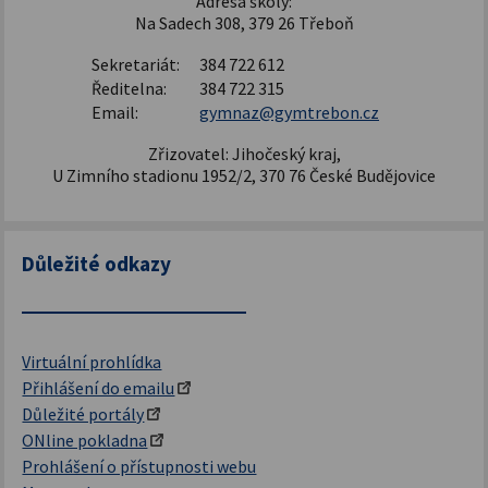
Adresa školy:
Na Sadech 308, 379 26 Třeboň
Sekretariát:
384 722 612
Ředitelna:
384 722 315
Email:
gymnaz@gymtrebon.cz
Zřizovatel: Jihočeský kraj,
U Zimního stadionu 1952/2, 370 76 České Budějovice
Důležité odkazy
Virtuální prohlídka
Přihlášení do emailu
Důležité portály
ONline pokladna
Prohlášení o přístupnosti webu