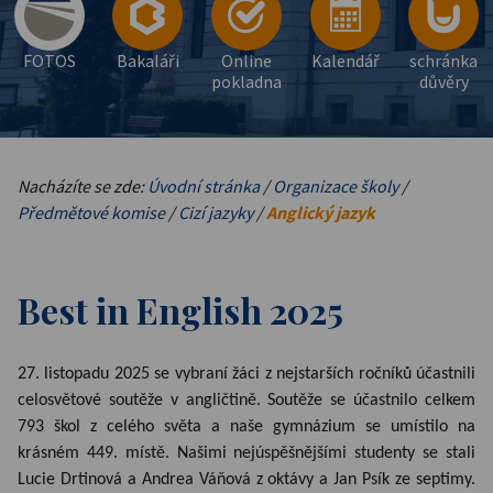
FOTOS
Bakaláři
Online
Kalendář
schránka
pokladna
důvěry
Nacházíte se zde:
Úvodní stránka
/
Organizace školy
/
Předmětové komise
/
Cizí jazyky
/
Anglický jazyk
Best in English 2025
27. listopadu 2025 se vybraní žáci z nejstarších ročníků účastnili
celosvětové soutěže v angličtině. Soutěže se účastnilo celkem
793 škol z celého světa a naše gymnázium se umístilo na
krásném 449. místě. Našimi nejúspěšnějšími studenty se stali
Lucie Drtinová a Andrea Váňová z oktávy a Jan Psík ze septimy.