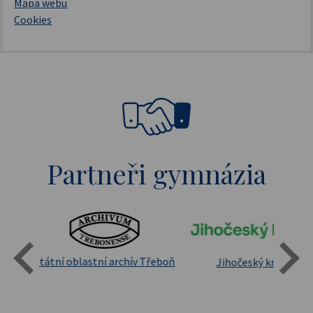
Mapa webu
Cookies
Partneři gymnázia
Státní oblastní archív Třeboň
Jihočeský kraj
sita