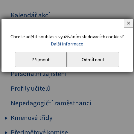
Kalendář akcí
✕
Vedení školy
Chcete udělit souhlas s využíváním sledovacích cookies?
Organizační řád a struktura
Další informace
Školní řád
Přijmout
Odmítnout
Personální zajištění
Profily učitelů
Nepedagogičtí zaměstnanci
Kmenové třídy
Předmětové komise
Prima