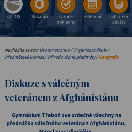
FOTOS
Bakaláři
Online
Kalendář
schránka
pokladna
důvěry
Nacházíte se zde:
Úvodní stránka
/
Organizace školy
/
Předmětové komise
/
Přírodovědné předměty
/
Geografie
Diskuze s válečným
veteránem z Afghánistánu
Gymnázium Třeboň zve srdečně všechny na
přednášku válečného veterána z Afghánistánu,
Miroslava Lidinského.