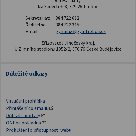
Adresa školy:
Na Sadech 308, 379 26 Třeboň
Sekretariát:
384 722 612
Ředitelna:
384 722 315
Email:
gymnaz@gymtrebon.cz
Zřizovatel: Jihočeský kraj,
U Zimního stadionu 1952/2, 370 76 České Budějovice
Důležité odkazy
Virtuální prohlídka
Přihlášení do emailu
Důležité portály
ONline pokladna
Prohlášení o přístupnosti webu