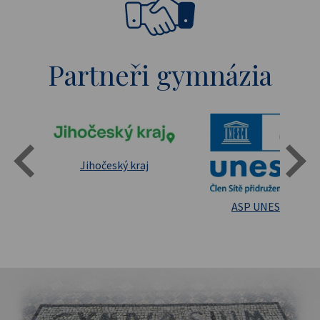
Partneři gymnázia
Státní oblastní archív Třeboň
Jihočeský kraj
sita