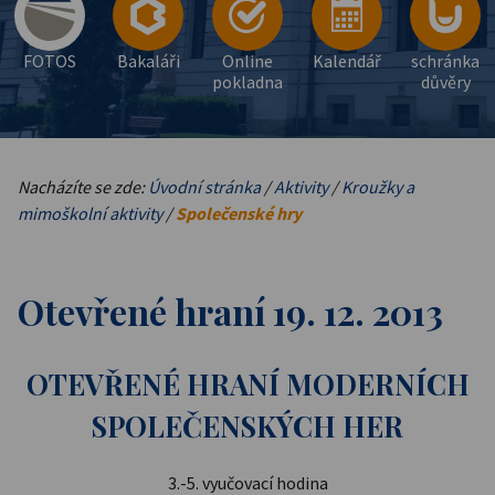
FOTOS
Bakaláři
Online
Kalendář
schránka
pokladna
důvěry
Nacházíte se zde:
Úvodní stránka
/
Aktivity
/
Kroužky a
mimoškolní aktivity
/
Společenské hry
Otevřené hraní 19. 12. 2013
OTEVŘENÉ HRANÍ MODERNÍCH
SPOLEČENSKÝCH HER
3.-5. vyučovací hodina