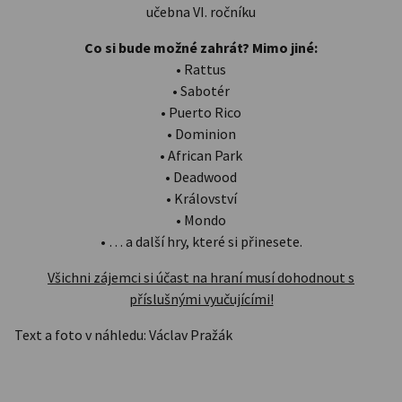
učebna VI. ročníku
Co si bude možné zahrát? Mimo jiné:
• Rattus
• Sabotér
• Puerto Rico
• Dominion
• African Park
• Deadwood
• Království
• Mondo
• … a další hry, které si přinesete.
Všichni zájemci si účast na hraní musí dohodnout s
příslušnými vyučujícími!
Text a foto v náhledu: Václav Pražák