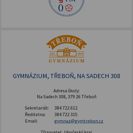
GYMNÁZIUM, TŘEBOŇ, NA SADECH 308
Adresa školy:
Na Sadech 308, 379 26 Třeboň
Sekretariát:
384 722 612
Ředitelna:
384 722 315
Email:
gymnaz@gymtrebon.cz
Zřizovatel: Jihočeský kraj,