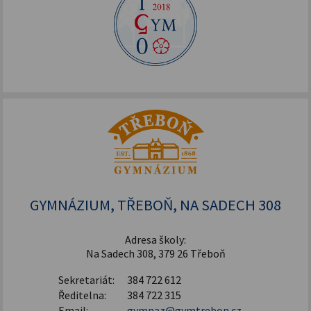
GYMNÁZIUM, TŘEBOŇ, NA SADECH 308
Adresa školy:
Na Sadech 308, 379 26 Třeboň
Sekretariát:
384 722 612
Ředitelna:
384 722 315
Email:
gymnaz@gymtrebon.cz