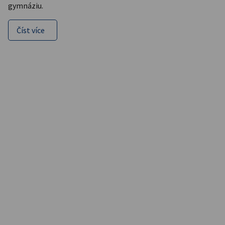
gymnáziu.
Číst více