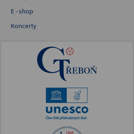
E - shop
GYM
Literárně-dramatický krouzek
Koncerty
Instruktorský kroužek