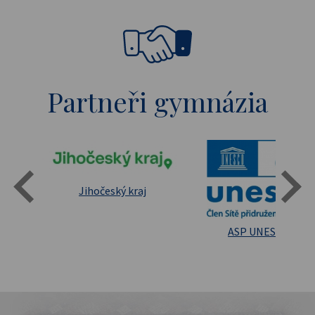
Partneři gymnázia
Státní oblastní archív Třeboň
Jihočeský kraj
sita