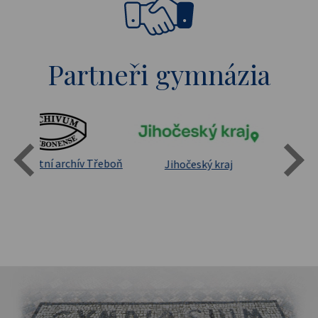
Partneři gymnázia
Státní oblastní archív Třeboň
Jihočeský kraj
sita