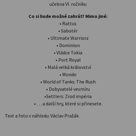
učebna VI. ročníku
Co si bude možné zahrát? Mimo jiné:
• Rattus
• Sabotér
• Ultimate Warriorz
• Dominion
• Vládce Tokia
• Port Royal
• Malá velká království
• Mondo
• World of Tanks: The Rush
• Dobyvatelé vesmíru
•Settlers: Zrod impéria
• … a další hry, které si přinesete.
Text a foto v náhledu: Václav Pražák