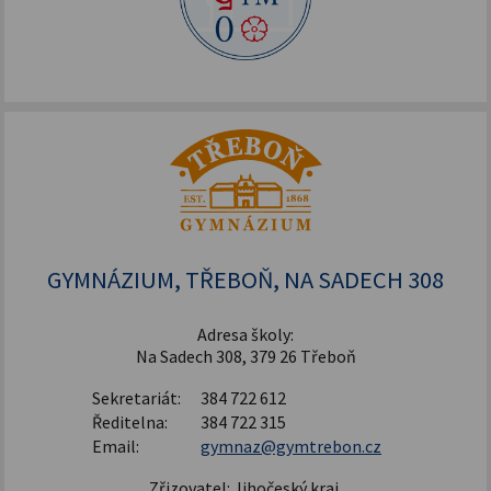
GYMNÁZIUM, TŘEBOŇ, NA SADECH 308
Adresa školy:
Na Sadech 308, 379 26 Třeboň
Sekretariát:
384 722 612
Ředitelna:
384 722 315
Email:
gymnaz@gymtrebon.cz
Zřizovatel: Jihočeský kraj,