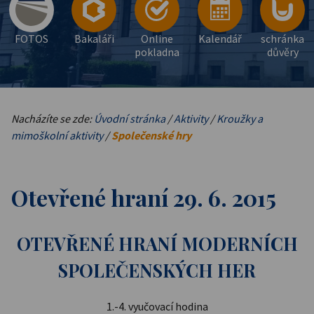
FOTOS
Bakaláři
Online
Kalendář
schránka
pokladna
důvěry
Nacházíte se zde:
Úvodní stránka
/
Aktivity
/
Kroužky a
mimoškolní aktivity
/
Společenské hry
Otevřené hraní 29. 6. 2015
OTEVŘENÉ HRANÍ MODERNÍCH
SPOLEČENSKÝCH HER
1.-4. vyučovací hodina