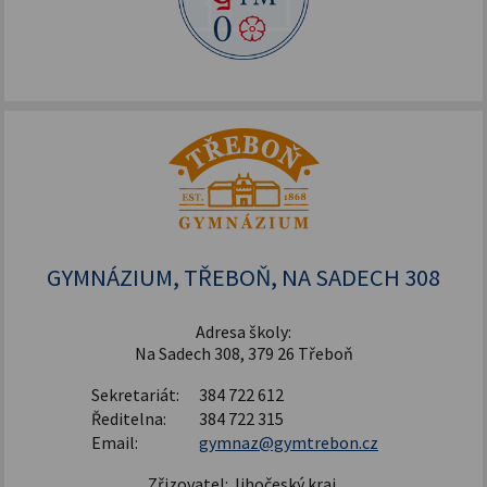
GYMNÁZIUM, TŘEBOŇ, NA SADECH 308
Adresa školy:
Na Sadech 308, 379 26 Třeboň
Sekretariát:
384 722 612
Ředitelna:
384 722 315
Email:
gymnaz@gymtrebon.cz
Zřizovatel: Jihočeský kraj,