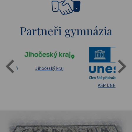
Partneři gymnázia
Státní oblastní archív Třeboň
Jihočeský kraj
sita