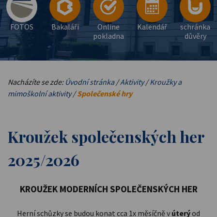
FOTOS
Bakaláři
Online
Kalendář
schránka
pokladna
důvěry
Nacházíte se zde:
Úvodní stránka
/
Aktivity
/
Kroužky a
mimoškolní aktivity
/
Společenské hry
Kroužek společenských her
2025/2026
KROUŽEK MODERNÍCH SPOLEČENSKÝCH HER
Herní schůzky se budou konat cca 1x měsíčně v
úterý
od