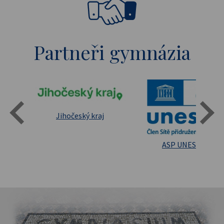
Partneři gymnázia
Státní oblastní archív Třeboň
Jihočeský kraj
sita