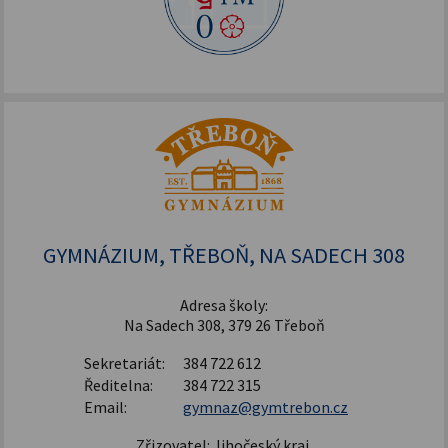
GYMNÁZIUM, TŘEBOŇ, NA SADECH 308
Adresa školy:
Na Sadech 308, 379 26 Třeboň
Sekretariát:
384 722 612
Ředitelna:
384 722 315
Email:
gymnaz@gymtrebon.cz
Zřizovatel: Jihočeský kraj,