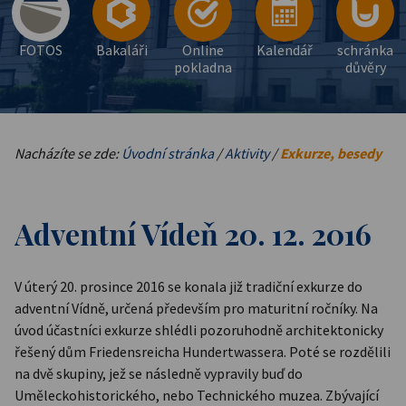
FOTOS
Bakaláři
Online
Kalendář
schránka
pokladna
důvěry
Nacházíte se zde:
Úvodní stránka
/
Aktivity
/
Exkurze, besedy
Adventní Vídeň 20. 12. 2016
V úterý 20. prosince 2016 se konala již tradiční exkurze do
adventní Vídně, určená především pro maturitní ročníky. Na
úvod účastníci exkurze shlédli pozoruhodně architektonicky
řešený dům Friedensreicha Hundertwassera. Poté se rozdělili
na dvě skupiny, jež se následně vypravily buď do
Uměleckohistorického, nebo Technického muzea. Zbývající