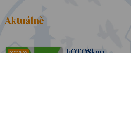
Aktuálně
FOTOSkop
FOTOSKOP
2025/2026
Již nyní si můžete za
výhodných podmínek
objednat ročenku FOTOSu za
uplynulý školní rok, která ponese název FOTOSkop. Pokud to
stihnete do 1. září 2026, kdy vyjde její limitovaná edice,
získáte jako bonus i virtuální verzi ročenky a unikátní odznak
FOTOSu. V ročence se najde každý, kdo byl z FOTOSu
podpořen - tzn. každý žák a učitel našeho gymnázia. Koupí