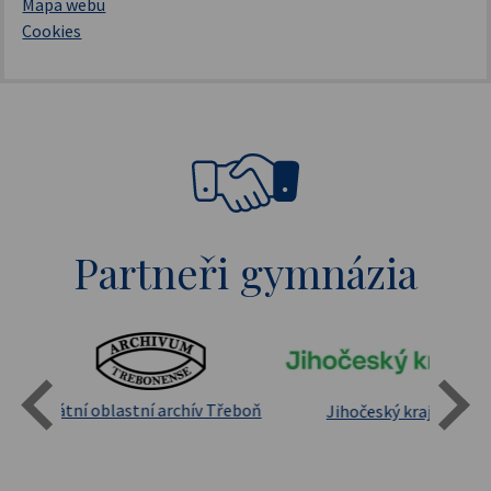
Mapa webu
Cookies
Partneři gymnázia
Státní oblastní archív Třeboň
Jihočeský kraj
sita