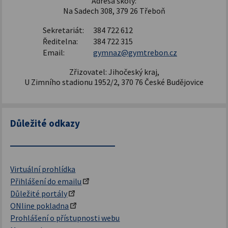
Adresa školy:
Na Sadech 308, 379 26 Třeboň
Sekretariát:
384 722 612
Ředitelna:
384 722 315
Email:
gymnaz@gymtrebon.cz
Zřizovatel: Jihočeský kraj,
U Zimního stadionu 1952/2, 370 76 České Budějovice
Důležité odkazy
Virtuální prohlídka
Přihlášení do emailu
Důležité portály
ONline pokladna
Prohlášení o přístupnosti webu