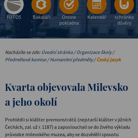
FOTOS
Bakaláři
Online
Kalendář
schránka
pokladna
důvěry
Nacházíte se zde:
Úvodní stránka
/
Organizace školy
/
Předmětové komise
/
Humanitní předměty
/
Český jazyk
Kvarta objevovala Milevsko
a jeho okolí
Prohlédli si klášter premonstrátů (nejstarší klášter v jižních
Čechách, zal. už r. 1187) a zaposlouchali se do živého výkladu
průvodce milevského muzea, aby se dozvěděli spoustu