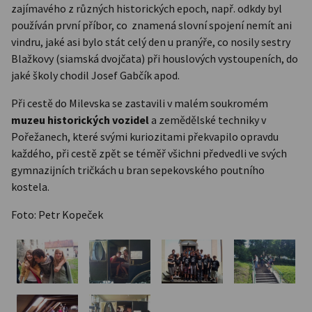
zajímavého z různých historických epoch, např. odkdy byl
používán první příbor, co znamená slovní spojení nemít ani
vindru, jaké asi bylo stát celý den u pranýře, co nosily sestry
Blažkovy (siamská dvojčata) při houslových vystoupeních, do
jaké školy chodil Josef Gabčík apod.
Při cestě do Milevska se zastavili v malém soukromém
muzeu historických vozide
l
a zemědělské techniky v
Pořežanech, které svými kuriozitami překvapilo opravdu
každého, při cestě zpět se téměř všichni předvedli ve svých
gymnazijních tričkách u bran sepekovského poutního
kostela.
Foto: Petr Kopeček