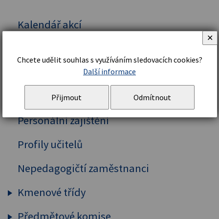
Kalendář akcí
✕
Vedení školy
Chcete udělit souhlas s využíváním sledovacích cookies?
Organizační řád a struktura
Další informace
Školní řád
Přijmout
Odmítnout
Personální zajištění
Profily učitelů
Nepedagogičtí zaměstnanci
Kmenové třídy
Předmětové komise
Prima