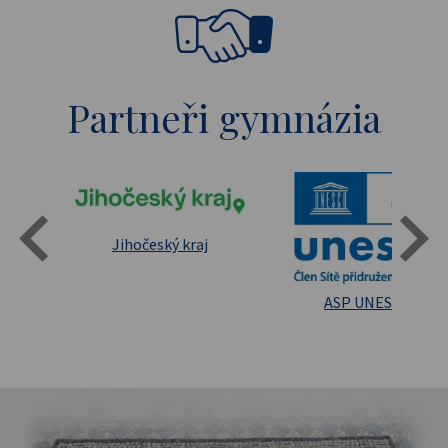
Partneři gymnázia
Státní oblastní archív Třeboň
Jihočeský kraj
sita