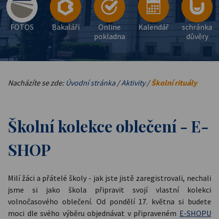
FOTOS
Bakaláři
Online
Kalendář
schránka
pokladna
důvěry
Nacházíte se zde:
Úvodní stránka
/
Aktivity
/
Školní rituály
Školní kolekce oblečení - E-
SHOP
Milí žáci a přátelé školy - jak jste jistě zaregistrovali, nechali
jsme si jako škola připravit svojí vlastní kolekci
volnočasového oblečení. Od pondělí 17. května si budete
moci dle svého výběru objednávat v připraveném
E-SHOPU