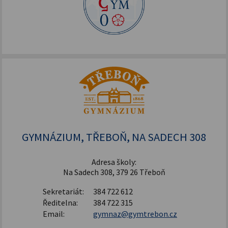
GYMNÁZIUM, TŘEBOŇ, NA SADECH 308
Adresa školy:
Na Sadech 308, 379 26 Třeboň
Sekretariát:
384 722 612
Ředitelna:
384 722 315
Email:
gymnaz@gymtrebon.cz