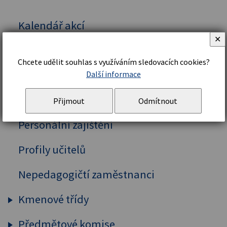
Kalendář akcí
✕
Vedení školy
Chcete udělit souhlas s využíváním sledovacích cookies?
Organizační řád a struktura
Další informace
Školní řád
Přijmout
Odmítnout
Personální zajištění
Profily učitelů
Nepedagogičtí zaměstnanci
Kmenové třídy
Předmětové komise
Prima