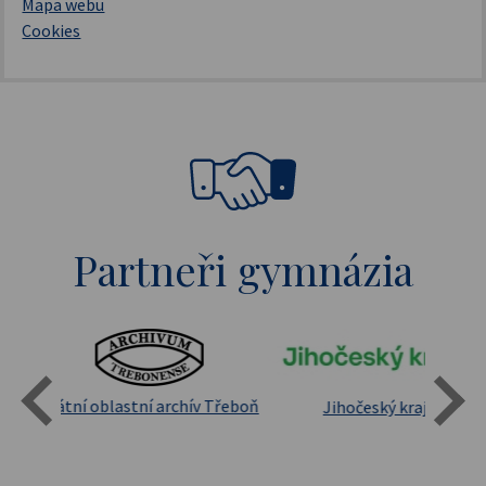
Mapa webu
Cookies
Partneři gymnázia
Státní oblastní archív Třeboň
Jihočeský kraj
sita