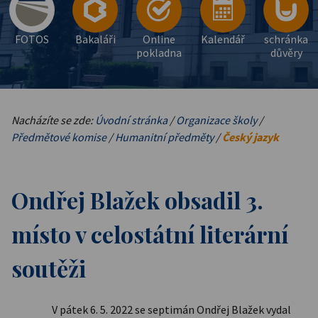
FOTOS
Bakaláři
Online
Kalendář
schránka
pokladna
důvěry
Nacházíte se zde:
Úvodní stránka
/
Organizace školy
/
Předmětové komise
/
Humanitní předměty
/
Český jazyk
Ondřej Blažek obsadil 3.
místo v celostátní literární
soutěži
V pátek 6. 5. 2022 se septimán Ondřej Blažek vydal