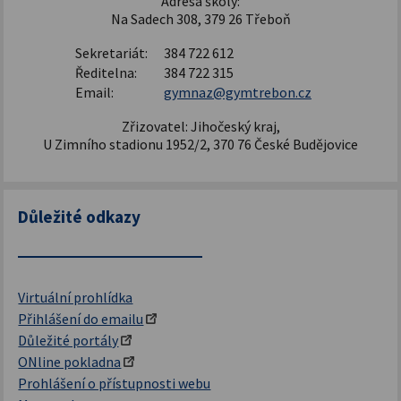
Adresa školy:
Na Sadech 308, 379 26 Třeboň
Sekretariát:
384 722 612
Ředitelna:
384 722 315
Email:
gymnaz@gymtrebon.cz
Zřizovatel: Jihočeský kraj,
U Zimního stadionu 1952/2, 370 76 České Budějovice
Důležité odkazy
Virtuální prohlídka
Přihlášení do emailu
Důležité portály
ONline pokladna
Prohlášení o přístupnosti webu