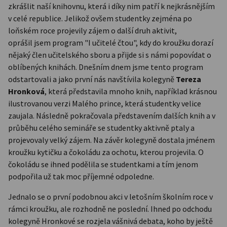
zkrášlit naší knihovnu, která i díky nim patří k nejkrásnějším
v celé republice. Jelikož ovšem studentky zejména po
loňském roce projevily zájem o další druh aktivit,
oprášil jsem program "I učitelé čtou", kdy do kroužku dorazí
nějaký člen učitelského sboru a přijde si s námi popovídat o
oblíbených knihách. Dnešním dnem jsme tento program
odstartovali a jako první nás navštívila kolegyně
Tereza
Hronková
, která představila mnoho knih, například krásnou
ilustrovanou verzi Malého prince, která studentky velice
zaujala. Následně pokračovala představením dalších knih a v
průběhu celého semináře se studentky aktivně ptaly a
projevovaly velký zájem. Na závěr kolegyně dostala jménem
kroužku kytičku a čokoládu za ochotu, kterou projevila. O
čokoládu se ihned podělila se studentkami a tím jenom
podpořila už tak moc příjemné odpoledne.
Jednalo se o první podobnou akci v letošním školním roce v
rámci kroužku, ale rozhodně ne poslední. Ihned po odchodu
kolegyně Hronkové se rozjela vášnivá debata, koho by ještě