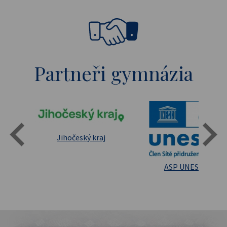
Partneři gymnázia
Státní oblastní archív Třeboň
Jihočeský kraj
sita