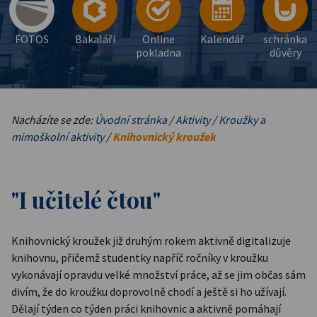
FOTOS
Bakaláři
Online
Kalendář
schránka
pokladna
důvěry
Nacházíte se zde:
Úvodní stránka
/
Aktivity
/
Kroužky a
mimoškolní aktivity
/
Knihovnický kroužek
"I učitelé čtou"
Knihovnický kroužek již druhým rokem aktivně digitalizuje
knihovnu, přičemž studentky napříč ročníky v kroužku
vykonávají opravdu velké množství práce, až se jim občas sám
divím, že do kroužku doprovolně chodí a ještě si ho užívají.
Dělají týden co týden práci knihovnic a aktivně pomáhají