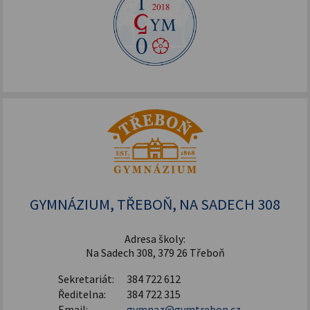
GYMNÁZIUM, TŘEBOŇ, NA SADECH 308
Adresa školy:
Na Sadech 308, 379 26 Třeboň
Sekretariát:
384 722 612
Ředitelna:
384 722 315
Email:
gymnaz@gymtrebon.cz