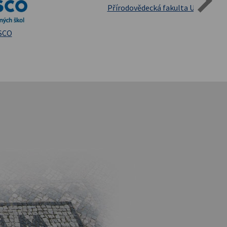
Státní oblastní archív Třeboň
iversita