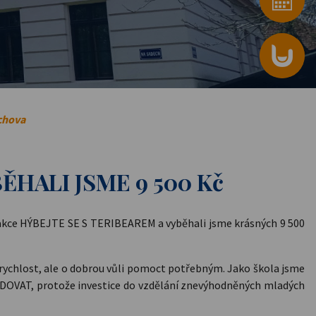
chova
ĚHALI JSME 9 500 Kč
vní akce HÝBEJTE SE S TERIBEAREM a vyběhali jsme krásných 9 500
 rychlost, ale o dobrou vůli pomoct potřebným. Jako škola jsme
VAT, protože investice do vzdělání znevýhodněných mladých