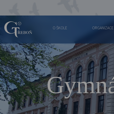
O ŠKOLE
ORGANIZACE
Gymnázium
Třeboň
Gymná