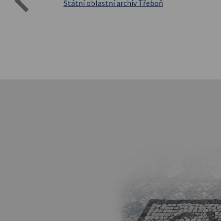
Přírodovědecká fakulta UK