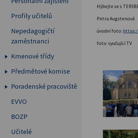
Personální zajištění
Hýbejte se s TERI
Profily učitelů
Petra Augstenová
Nepedagogičtí
úvodní foto:
https:/
zaměstnanci
foto: vyučující TV
Kmenové třídy
Předmětové komise
Prima
Sekunda
Poradenské pracoviště
Humanitní předměty
Tercie
Cizí jazyky
EVVO
Výchovný a kariérový
Kvarta
poradce
MAT, FYZ, INF
BOZP
Kvinta
Školní psycholog
Přírodovědné předměty
Učitelé
Sexta
Primární prevence
Tělesná výchova