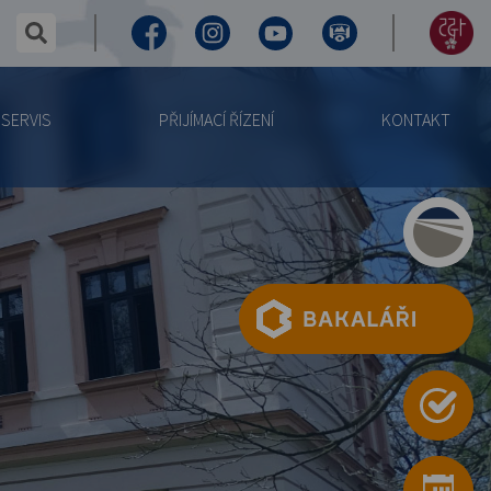
✕
hledaný text...
Facebook
Instagram
Youtube
Virtuální
155
prohlídka
let
SERVIS
PŘIJÍMACÍ ŘÍZENÍ
KONTAKT
výročí