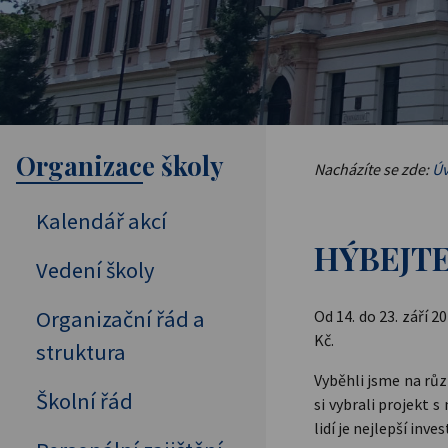
Organizace školy
Nacházíte se zde:
Úv
Kalendář akcí
HÝBEJTE
Vedení školy
Organizační řád a
Od 14. do 23. září 
Kč.
struktura
Vyběhli jsme na růz
Školní řád
si vybrali projek
lidí je nejlepší inve