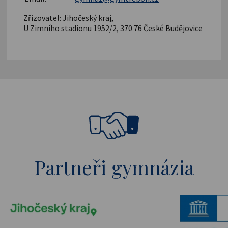
Zřizovatel: Jihočeský kraj,
U Zimního stadionu 1952/2, 370 76 České Budějovice
Partneři gymnázia
pské strukturální a investiční fondy