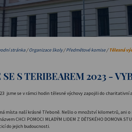
odní stránka
/
Organizace školy
/
Předmětové komise
/
Tělesná vý
 SE S TERIBEAREM 2023 - VYB
2023 jsme se v rámci hodin tělesné výchovy zapojili do charitati
ná místa naší krásné Třeboně. Nešlo o množství kilometrů, ani o
t s názvem CHCI POMOCI MLADÝM LIDEM Z DĚTSKÉHO DOMOVA STUDO
sticí do jejich budoucnosti.