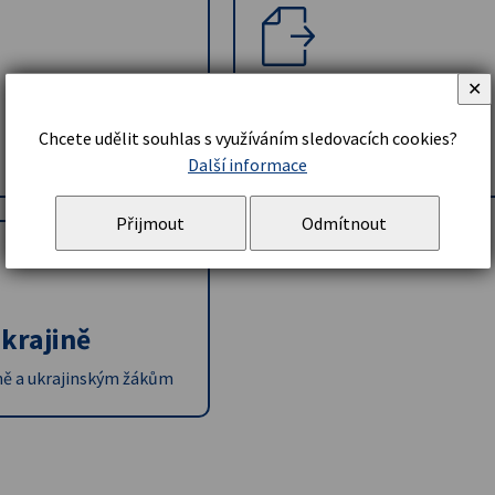
✕
Adopce na dálku
Charita
Chcete udělit souhlas s využíváním sledovacích cookies?
Další informace
Přijmout
Odmítnout
krajině
ě a ukrajinským žákům