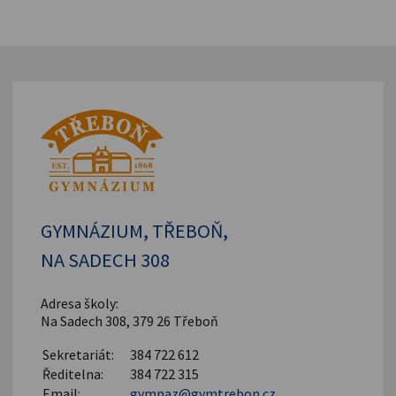
GYMNÁZIUM, TŘEBOŇ,
NA SADECH 308
Adresa školy:
Na Sadech 308, 379 26 Třeboň
Sekretariát:
384 722 612
Ředitelna:
384 722 315
Email:
gymnaz@gymtrebon.cz