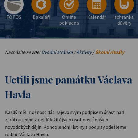
FOTOS
Bakaláři
Online
Kalendář
schránka
pokladna
důvěry
Nacházíte se zde:
Úvodní stránka
/
Aktivity
/
Školní rituály
Uctili jsme památku Václava
Havla
Každý měl možnost dát najevo svým podpisem účast nad
ztrátou jedné z nejdůležitějších osobností našich
novodobých dějin. Kondolenční listiny s podpisy odešleme
rodině Václava Havla.