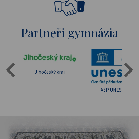
Partneři gymnázia
Státní oblastní archív Třeboň
Jihočeský kraj
sita