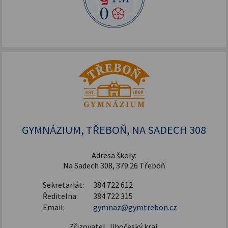
GYMNÁZIUM, TŘEBOŇ, NA SADECH 308
Adresa školy:
Na Sadech 308, 379 26 Třeboň
Sekretariát:
384 722 612
Ředitelna:
384 722 315
Email:
gymnaz@gymtrebon.cz
Zřizovatel: Jihočeský kraj,