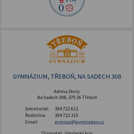
GYMNÁZIUM, TŘEBOŇ, NA SADECH 308
Adresa školy:
Na Sadech 308, 379 26 Třeboň
Sekretariát:
384 722 612
Ředitelna:
384 722 315
Email:
gymnaz@gymtrebon.cz
Zřizovatel: Jihočeský kraj,