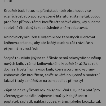
15:30.
Kroužek bude letos na přání studentek obsahovat více
různých debat o společně čtené literatuře, stejně tak budou
probíhat přímo v rámci kroužku čtenářské dílny, kdy budeme
společně číst daný text a následně o něm debatovat.
Knihovnický kroužek si ovšem klade za velký cíl i udržovat
knihovnu krásnou, aby zde každý student rád trávil čas v
příjemném prostředí.
Stejně tak nikdo jiný na celé škole nemá takový vliv na nákup
nových knih, v rámci knihovnického kroužek 1x až 2x za rok
dochází k většímu nákupu knih, které jsou přímo vybrány
knihovnickým kroužkem, takže se většinou jedná o moderní
lákavé tituly a můžeš se na tom podílet přímo ty!
Zápisné na celý školní rok 2024/2025 činí 150,- Kč a platí pro
všechny gymnaziální zájmové kroužky. Kdo již tento
poplatek zaplatil, nahlásí pouze, v rámci jakého kroužku tak