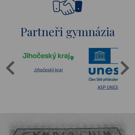
Partneři gymnázia
Státní oblastní archív Třeboň
Jihočeský kraj
sita