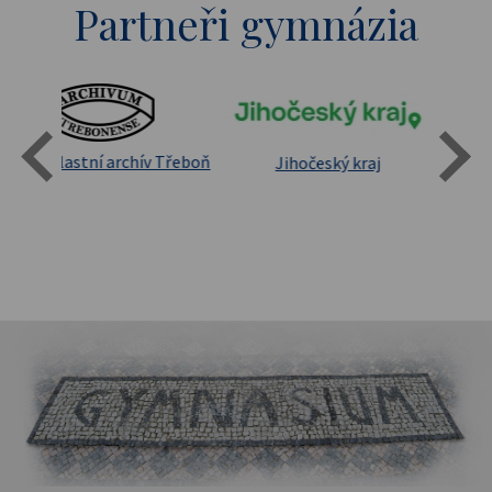
Partneři gymnázia
Státní oblastní archív Třeboň
Jihočeský kraj
sita