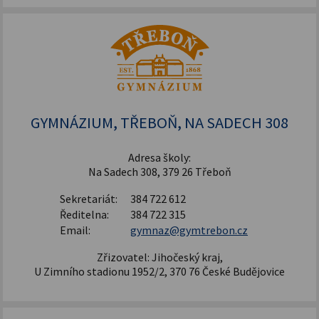
GYMNÁZIUM, TŘEBOŇ, NA SADECH 308
Adresa školy:
Na Sadech 308, 379 26 Třeboň
Sekretariát:
384 722 612
Ředitelna:
384 722 315
Email:
gymnaz@gymtrebon.cz
Zřizovatel: Jihočeský kraj,
U Zimního stadionu 1952/2, 370 76 České Budějovice