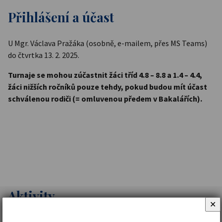
Přihlášení a účast
U Mgr. Václava Pražáka (osobně, e-mailem, přes MS Teams)
do čtvrtka 13. 2. 2025.
Turnaje se mohou zúčastnit žáci tříd 4.8 – 8.8 a 1.4 – 4.4,
žáci nižších ročníků pouze tehdy, pokud budou mít účast
schválenou rodiči (= omluvenou předem v Bakalářích).
Aktivity
✕