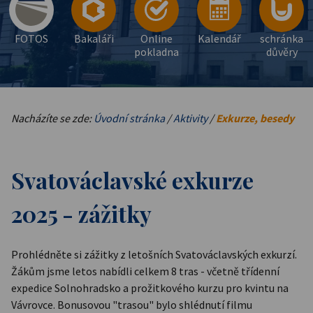
FOTOS
Bakaláři
Online
Kalendář
schránka
pokladna
důvěry
Nacházíte se zde:
Úvodní stránka
/
Aktivity
/
Exkurze, besedy
Svatováclavské exkurze
2025 - zážitky
Prohlédněte si zážitky z letošních Svatováclavských exkurzí.
Žákům jsme letos nabídli celkem 8 tras - včetně třídenní
expedice Solnohradsko a prožitkového kurzu pro kvintu na
Vávrovce. Bonusovou "trasou" bylo shlédnutí filmu