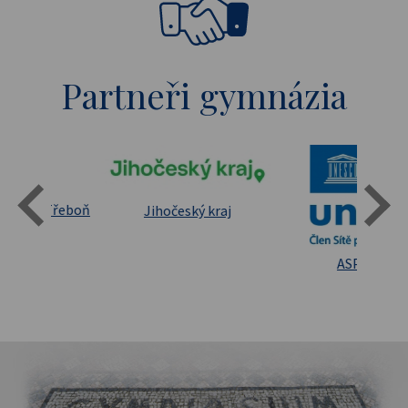
Partneři gymnázia
Státní oblastní archív Třeboň
Jihočeský kraj
sita