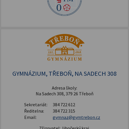
GYMNÁZIUM, TŘEBOŇ, NA SADECH 308
Adresa školy:
Na Sadech 308, 379 26 Třeboň
Sekretariát:
384 722 612
Ředitelna:
384 722 315
Email:
gymnaz@gymtrebon.cz
Zřizovatel: Jihočeský kraj,