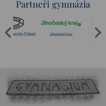
Partneři gymnázia
Státní oblastní archív Třeboň
Jihočeský kraj
sita