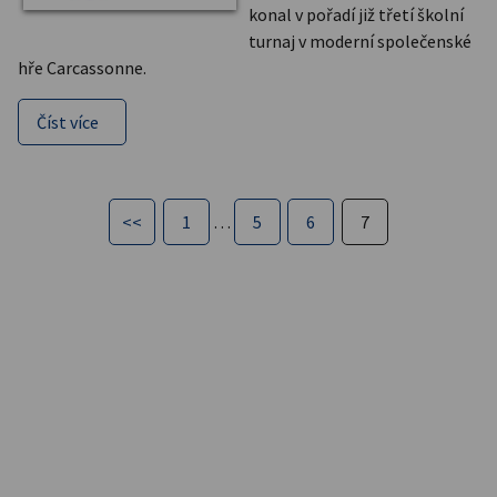
konal v pořadí již třetí školní
turnaj v moderní společenské
hře Carcassonne.
Číst více
<<
1
…
5
6
7