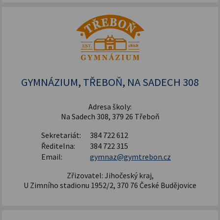
GYMNÁZIUM, TŘEBOŇ, NA SADECH 308
Adresa školy:
Na Sadech 308, 379 26 Třeboň
Sekretariát:
384 722 612
Ředitelna:
384 722 315
Email:
gymnaz@gymtrebon.cz
Zřizovatel: Jihočeský kraj,
U Zimního stadionu 1952/2, 370 76 České Budějovice