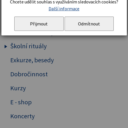
Chcete udělit souhlas s využíváním sledovacích cookies?
Další informace
GYM
Literárně-dramatický krouzek
Přijmout
Odmítnout
Instruktorský kroužek
Školní rituály
Exkurze, besedy
Zahájení školního roku - hosté
Dobročinnost
Kurzy
E - shop
Koncerty