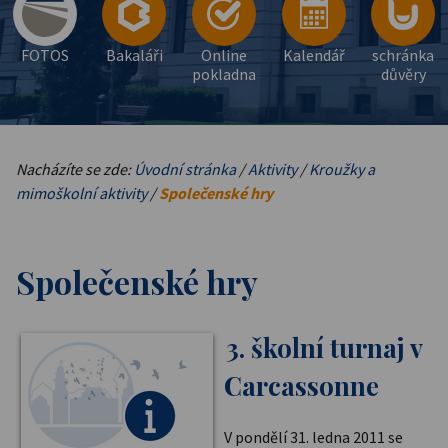
FOTOS
Bakaláři
Online
Kalendář
schránka
pokladna
důvěry
Nacházíte se zde:
Úvodní stránka
/
Aktivity
/
Kroužky a
mimoškolní aktivity
/
Společenské hry
Společenské hry
3. školní turnaj v
Carcassonne
V pondělí 31. ledna 2011 se