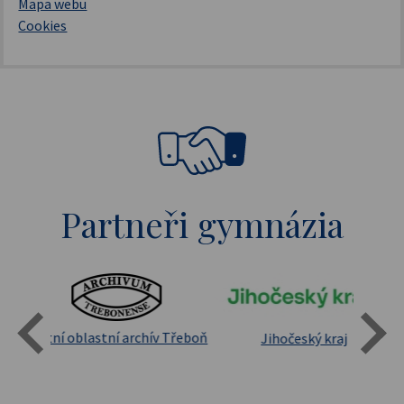
Mapa webu
Cookies
Partneři gymnázia
Státní oblastní archív Třeboň
Jihočeský kraj
sita