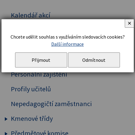
Kalendář akcí
✕
Vedení školy
Chcete udělit souhlas s využíváním sledovacích cookies?
Organizační řád a struktura
Další informace
Školní řád
Přijmout
Odmítnout
Personální zajištění
Profily učitelů
Nepedagogičtí zaměstnanci
Kmenové třídy
Předmětové komise
Prima