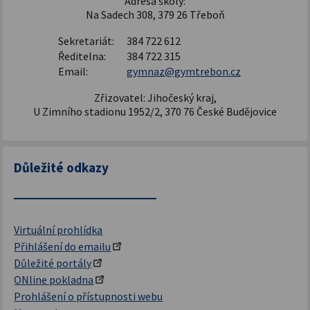
Adresa školy:
Na Sadech 308, 379 26 Třeboň
Sekretariát:
384 722 612
Ředitelna:
384 722 315
Email:
gymnaz@gymtrebon.cz
Zřizovatel: Jihočeský kraj,
U Zimního stadionu 1952/2, 370 76 České Budějovice
Důležité odkazy
Virtuální prohlídka
Přihlášení do emailu
Důležité portály
ONline pokladna
Prohlášení o přístupnosti webu