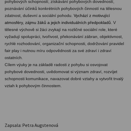
pohybových schopností, získávání pohybových dovedností,
poznávání účinků konkrétních pohybových činností na tělesnou
zdatnost, duševní a sociální pohodu.
Vychází z motivující
atmosféry, zájmu žáků a jejich individuálních předpokladů.
V
tělesné výchově si žáci zvykají na rozličné sociální role, které
vyžadují spolupráci, tvořivost, překonávání zábran, objektivnost,
rychlé rozhodování, organizační schopnosti, dodržování pravidel
fair play i nutnou míru odpovědnosti za své zdraví i zdraví
ostatních.
Cílem výuky je na základě radosti z pohybu si osvojovat
pohybové dovednosti, uvědomovat si význam zdraví, rozvíjet
schopnosti komunikace, navazovat dobré vztahy a vytvořit trvalý
vztah k pohybovým činnostem.
Zapsala: Petra Augstenová