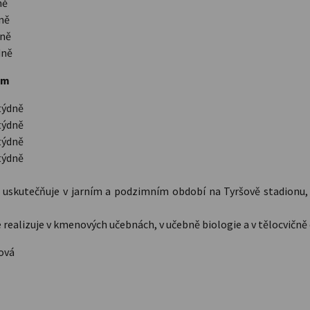
ně
ně
dně
dně
um
týdně
týdně
týdně
týdně
 uskutečňuje v jarním a podzimním období na Tyršově stadionu, 
e realizuje v kmenových učebnách, v učebně biologie a v tělocvič
ová