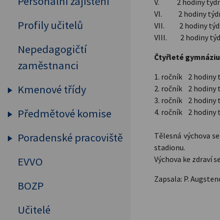
Personální zajištění
V. 2 hodiny týd
VI. 2 hodiny týd
Profily učitelů
VII. 2 hodiny tý
VIII. 2 hodiny tý
Nepedagogičtí
Čtyřleté gymnázi
zaměstnanci
1. ročník 2 hodiny 
Kmenové třídy
2. ročník 2 hodiny 
3. ročník 2 hodiny 
Předmětové komise
Prima
4. ročník 2 hodiny 
Sekunda
Tělesná výchova se
Poradenské pracoviště
Humanitní předměty
stadionu.
Tercie
Cizí jazyky
Výchova ke zdraví s
EVVO
Výchovný a kariérový
Kvarta
poradce
MAT, FYZ, INF
Zapsala: P. Augsten
BOZP
Kvinta
Školní psycholog
Přírodovědné předměty
Učitelé
Sexta
Primární prevence
Tělesná výchova