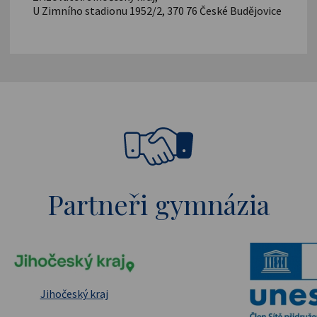
U Zimního stadionu 1952/2, 370 76 České Budějovice
Partneři gymnázia
pské strukturální a investiční fondy