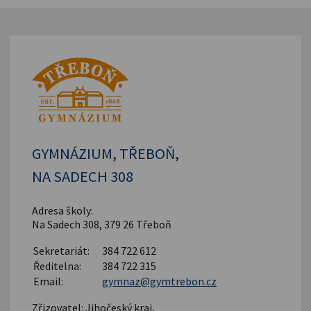
GYMNÁZIUM, TŘEBOŇ,
NA SADECH 308
Adresa školy:
Na Sadech 308, 379 26 Třeboň
Sekretariát:
384 722 612
Ředitelna:
384 722 315
Email:
gymnaz@gymtrebon.cz
Zřizovatel: Jihočeský kraj,