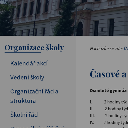
Organizace školy
Nacházíte se zde:
Úv
Kalendář akcí
Časové a
Vedení školy
Organizační řád a
Osmileté gymnáz
struktura
I. 2 hodiny týd
II. 2 hodiny týdně
Školní řád
III. 2 hodiny tý
IV. 2 hodiny týd