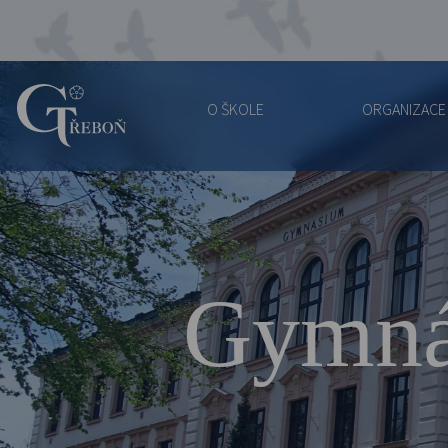
O ŠKOLE
ORGANIZACE
Gymnázium
Třeboň
Gymná