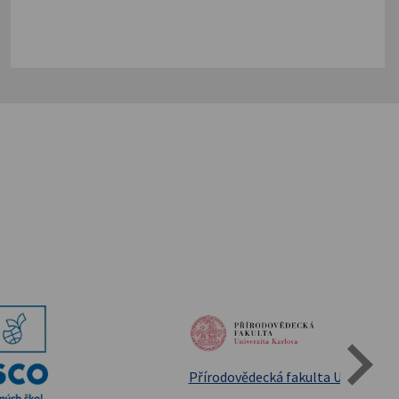
Státní oblastní archív Třeboň