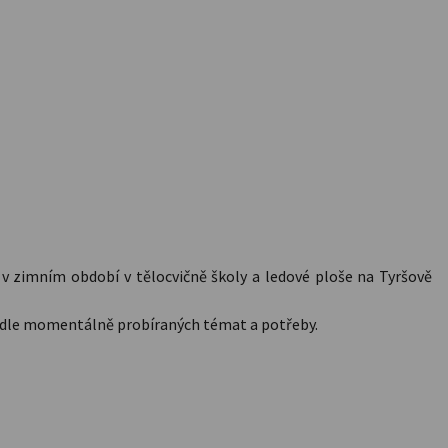
v zimním období v tělocvičně školy a ledové ploše na Tyršově
ně dle momentálně probíraných témat a potřeby.