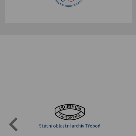
Evro
Přírodovědecká fakulta UK