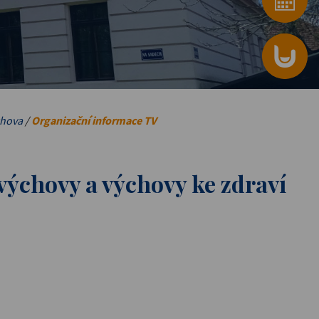
chova
/
Organizační informace TV
výchovy a výchovy ke zdraví