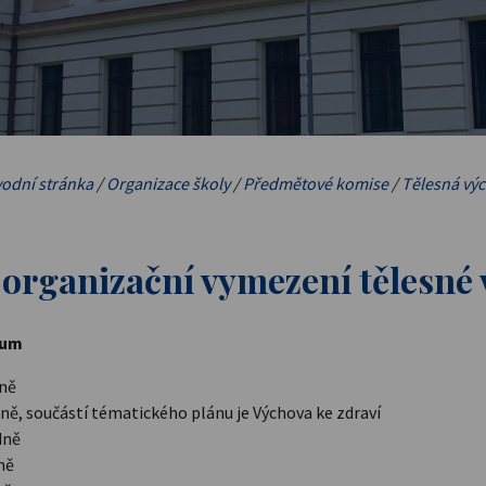
odní stránka
/
Organizace školy
/
Předmětové komise
/
Tělesná vý
 organizační vymezení tělesné 
ium
ně
, součástí tématického plánu je Výchova ke zdraví
dně
ně