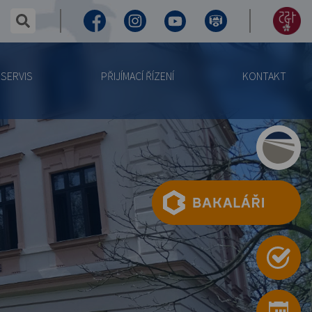
✕
hledaný text...
Facebook
Instagram
Youtube
Virtuální
155
prohlídka
let
SERVIS
PŘIJÍMACÍ ŘÍZENÍ
KONTAKT
výročí