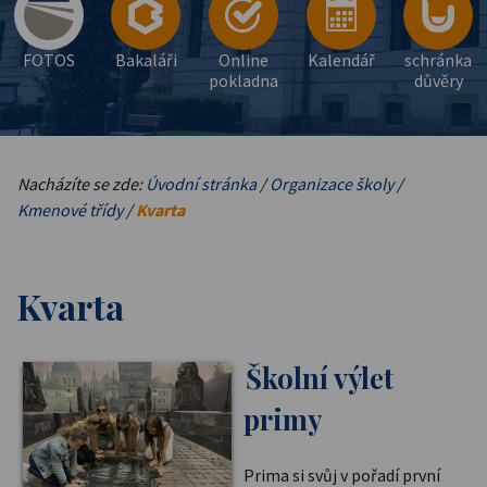
FOTOS
Bakaláři
Online
Kalendář
schránka
pokladna
důvěry
Nacházíte se zde:
Úvodní stránka
/
Organizace školy
/
Kmenové třídy
/
Kvarta
Kvarta
Školní výlet
primy
Prima si svůj v pořadí první