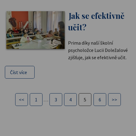
Jak se efektivně
učit?
Prima díky naší školní
psycholožce Lucii Doležalové
zjišťuje, jak se efektivně učit.
Číst více
<<
1
…
3
4
5
6
>>