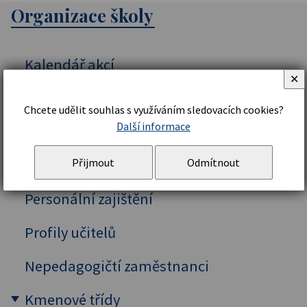
Organizace školy
Kalendář akcí
✕
Vedení školy
Chcete udělit souhlas s využíváním sledovacích cookies?
Další informace
Organizační řád a struktura
Přijmout
Odmítnout
Školní řád
Personální zajištění
Profily učitelů
Nepedagogičtí zaměstnanci
Kmenové třídy