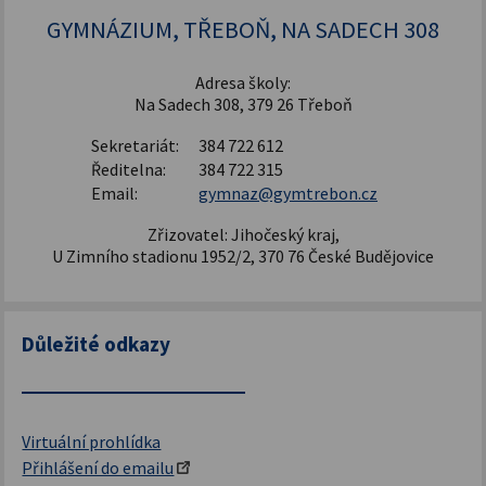
GYMNÁZIUM, TŘEBOŇ, NA SADECH 308
Adresa školy:
Na Sadech 308, 379 26 Třeboň
Sekretariát:
384 722 612
Ředitelna:
384 722 315
Email:
gymnaz@gymtrebon.cz
Zřizovatel: Jihočeský kraj,
U Zimního stadionu 1952/2, 370 76 České Budějovice
Důležité odkazy
Virtuální prohlídka
Přihlášení do emailu