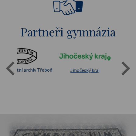
Partneři gymnázia
Státní oblastní archív Třeboň
Jihočeský kraj
sita