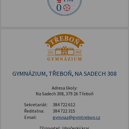
GYMNÁZIUM, TŘEBOŇ, NA SADECH 308
Adresa školy:
Na Sadech 308, 379 26 Třeboň
Sekretariát:
384 722 612
Ředitelna:
384 722 315
Email:
gymnaz@gymtrebon.cz
Zřizovatel: Jihočeský kraj,