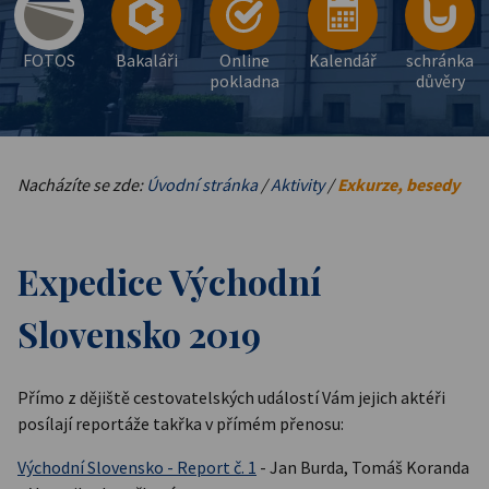
FOTOS
Bakaláři
Online
Kalendář
schránka
pokladna
důvěry
Nacházíte se zde:
Úvodní stránka
/
Aktivity
/
Exkurze, besedy
Expedice Východní
Slovensko 2019
Přímo z dějiště cestovatelských událostí Vám jejich aktéři
posílají reportáže takřka v přímém přenosu:
Východní Slovensko - Report č. 1
- Jan Burda, Tomáš Koranda