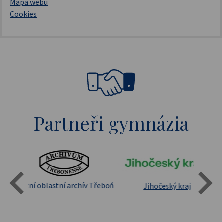
Mapa webu
Cookies
Partneři gymnázia
Státní oblastní archív Třeboň
Jihočeský kraj
sita