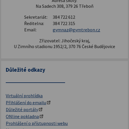
Adresa školy:
Na Sadech 308, 379 26 Třeboň
Sekretariát:
384 722 612
Ředitelna:
384 722 315
Email:
gymnaz@gymtrebon.cz
Zřizovatel: Jihočeský kraj,
U Zimního stadionu 1952/2, 370 76 České Budějovice
Důležité odkazy
Virtuální prohlídka
Přihlášení do emailu
Důležité portály
ONline pokladna
Prohlášení o přístupnosti webu