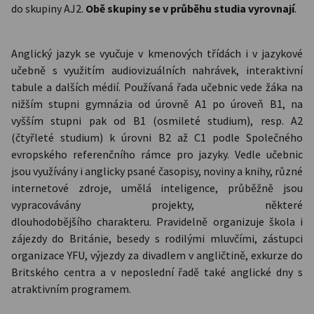
do skupiny AJ2.
Obě skupiny se v průběhu studia vyrovnají
.
Anglický jazyk se vyučuje v kmenových třídách i v jazykové
učebně s využitím audiovizuálních nahrávek, interaktivní
tabule a dalších médií. Používaná řada učebnic vede žáka na
nižším stupni gymnázia od úrovně A1 po úroveň B1, na
vyšším stupni pak od B1 (osmileté studium), resp. A2
(čtyřleté studium) k úrovni B2 až C1 podle Společného
evropského referenčního rámce pro jazyky. Vedle učebnic
jsou využívány i anglicky psané časopisy, noviny a knihy, různé
internetové zdroje, umělá inteligence, průběžně jsou
vypracovávány projekty, některé
dlouhodobějšího charakteru. Pravidelně organizuje škola i
zájezdy do Británie, besedy s rodilými mluvčími, zástupci
organizace YFU, výjezdy za divadlem v angličtině, exkurze do
Britského centra a v neposlední řadě také anglické dny s
atraktivním programem.