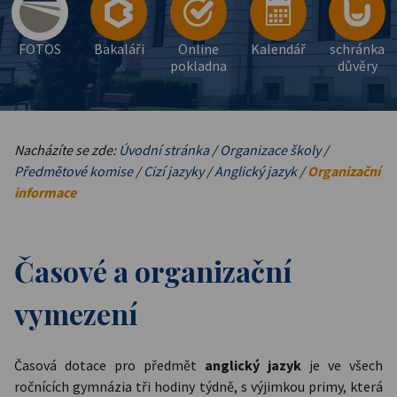
FOTOS
Bakaláři
Online
Kalendář
schránka
pokladna
důvěry
Nacházíte se zde:
Úvodní stránka
/
Organizace školy
/
Předmětové komise
/
Cizí jazyky
/
Anglický jazyk
/
Organizační
informace
Časové a organizační
vymezení
Časová dotace pro předmět
anglický jazyk
je ve všech
ročnících gymnázia tři hodiny týdně, s výjimkou primy, která