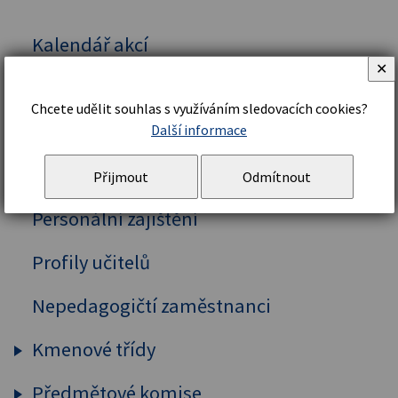
Kalendář akcí
✕
Vedení školy
Chcete udělit souhlas s využíváním sledovacích cookies?
Organizační řád a struktura
Další informace
Školní řád
Přijmout
Odmítnout
Personální zajištění
Profily učitelů
Nepedagogičtí zaměstnanci
Kmenové třídy
Předmětové komise
Prima