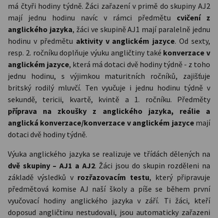
má čtyři hodiny týdně. Žáci zařazení v primě do skupiny AJ2
mají jednu hodinu navíc v rámci předmětu
cvičení z
anglického jazyka
,
žáci ve skupině AJ1 mají paralelně jednu
hodinu v předmětu
aktivity v anglickém jazyce
. Od sexty,
resp. 2. ročníku doplňuje výuku angličtiny také
konverzace v
anglickém jazyce
, která má dotaci dvě hodiny týdně - z toho
jednu hodinu, s výjimkou maturitních ročníků, zajišťuje
britský rodilý mluvčí. Ten vyučuje i jednu hodinu týdně v
sekundě, tericii, kvartě, kvintě a 1. ročníku. Předměty
příprava na zkoušky z anglického jazyka, reálie a
anglická konverzace/konverzace v anglickém jazyce
mají
dotaci dvě hodiny týdně.
Výuka anglického jazyka se realizuje ve třídách dělených na
dvě skupiny – AJ1 a AJ2
. Žáci jsou do skupin rozděleni na
základě výsledků v
rozřazovacím testu
, který připravuje
předmětová komise AJ naší školy a píše se během první
vyučovací hodiny anglického jazyka v září. Ti žáci, kteří
doposud angličtinu nestudovali, jsou automaticky zařazeni