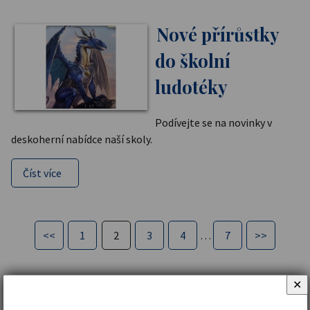
Nové přírůstky
do školní
ludotéky
Podívejte se na novinky v
deskoherní nabídce naší skoly.
Číst více
<<
1
2
3
4
…
7
>>
✕