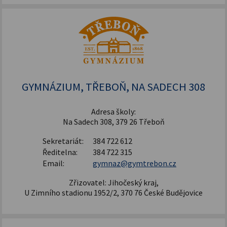
GYMNÁZIUM, TŘEBOŇ, NA SADECH 308
Adresa školy:
Na Sadech 308, 379 26 Třeboň
Sekretariát:
384 722 612
Ředitelna:
384 722 315
Email:
gymnaz@gymtrebon.cz
Zřizovatel: Jihočeský kraj,
U Zimního stadionu 1952/2, 370 76 České Budějovice