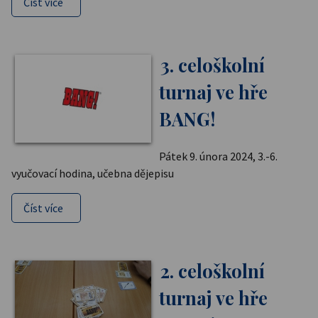
Číst více
3. celoškolní
turnaj ve hře
BANG!
Pátek 9. února 2024, 3.-6.
vyučovací hodina, učebna dějepisu
Číst více
2. celoškolní
turnaj ve hře