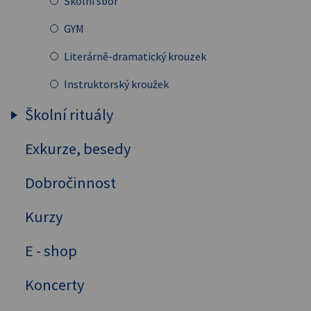
Školní sbor
GYM
Literárně-dramatický krouzek
Instruktorský kroužek
Školní rituály
Exkurze, besedy
Zahájení školního roku - hosté
Dobročinnost
Kurzy
E - shop
Koncerty