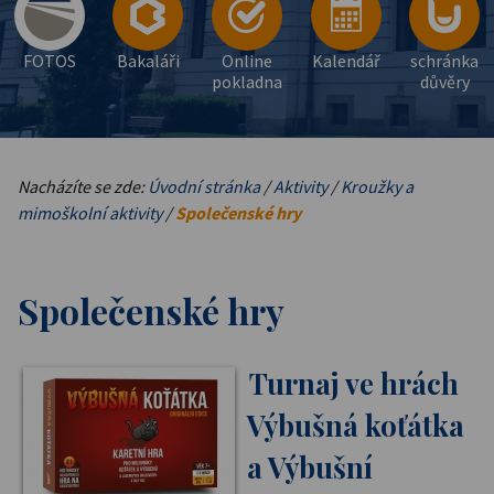
FOTOS
Bakaláři
Online
Kalendář
schránka
pokladna
důvěry
Nacházíte se zde:
Úvodní stránka
/
Aktivity
/
Kroužky a
mimoškolní aktivity
/
Společenské hry
Společenské hry
Turnaj ve hrách
Výbušná koťátka
a Výbušní