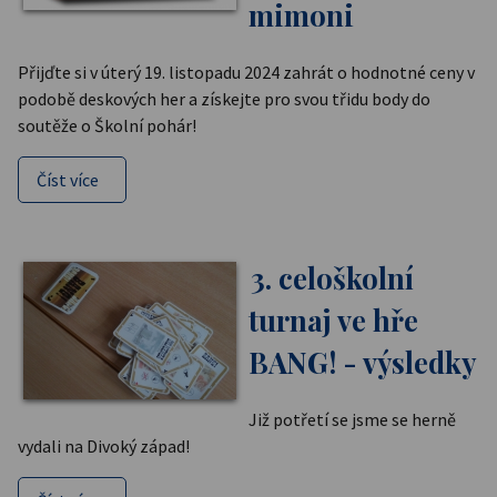
mimoni
Přijďte si v úterý 19. listopadu 2024 zahrát o hodnotné ceny v
podobě deskových her a získejte pro svou třidu body do
soutěže o Školní pohár!
Číst více
3. celoškolní
turnaj ve hře
BANG! - výsledky
Již potřetí se jsme se herně
vydali na Divoký západ!