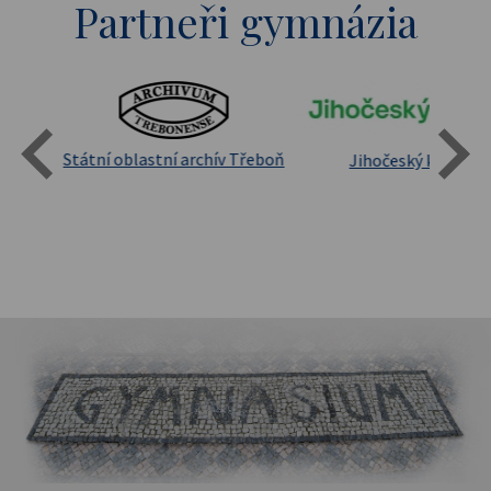
Partneři gymnázia
Státní oblastní archív Třeboň
Jihočeský kraj
sita