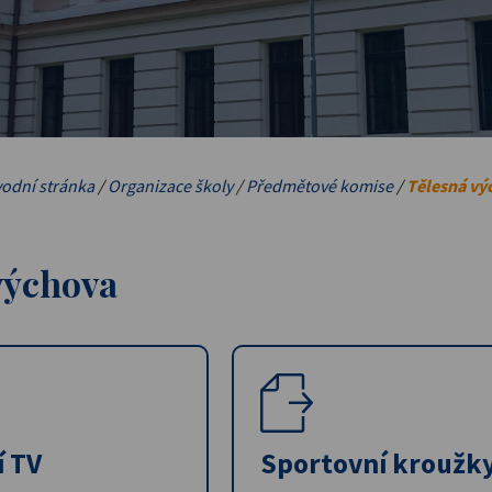
odní stránka
/
Organizace školy
/
Předmětové komise
/
Tělesná vý
výchova
í TV
Sportovní kroužk