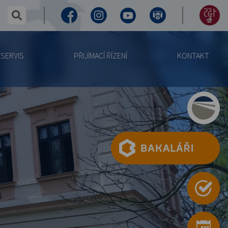
✕
hledaný text...
Facebook
Instagram
Youtube
Virtuální
155
prohlídka
let
SERVIS
PŘIJÍMACÍ ŘÍZENÍ
KONTAKT
výročí