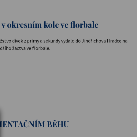
k v okresním kole ve florbale
ružstvo dívek z primy a sekundy vydalo do Jindřichova Hradce na
šího žactva ve florbale.
RIENTAČNÍM BĚHU