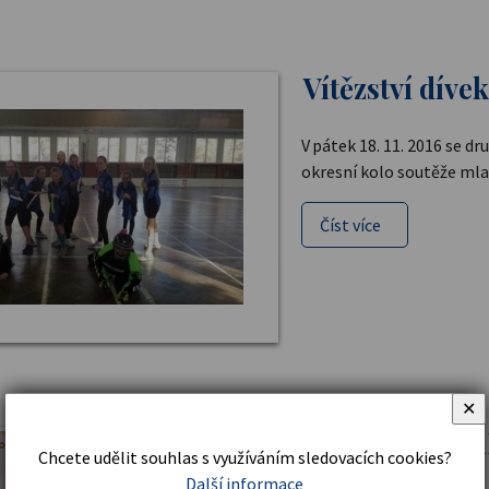
Vítězství díve
V pátek 18. 11. 2016 se d
okresní kolo soutěže mlad
Číst více
✕
ÚSPĚCH V O
Chcete udělit souhlas s využíváním sledovacích cookies?
Další informace