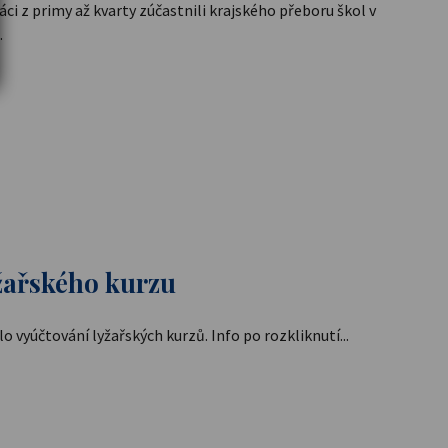
žáci z primy až kvarty zúčastnili krajského přeboru škol v
.
žařského kurzu
 vyúčtování lyžařských kurzů. Info po rozkliknutí...