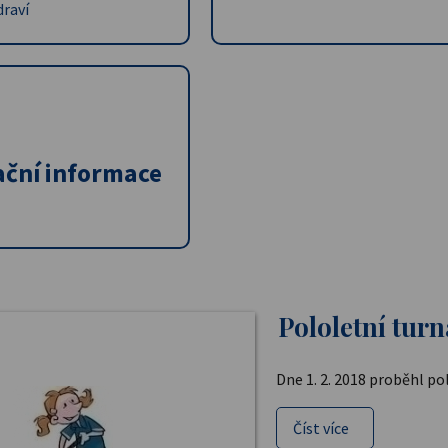
draví
ační informace
Pololetní turn
Dne 1. 2. 2018 proběhl po
Číst více