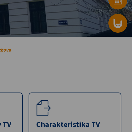
chova
y TV
Charakteristika TV