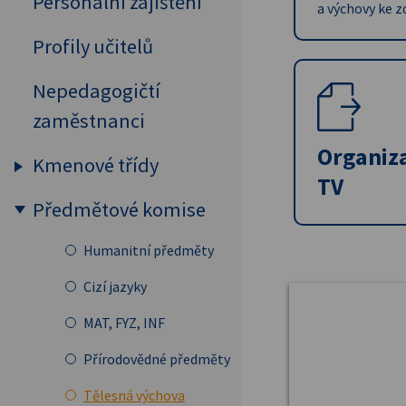
Personální zajištění
a výchovy ke z
Profily učitelů
Nepedagogičtí
zaměstnanci
Organiz
Kmenové třídy
TV
Předmětové komise
Prima
Sekunda
Humanitní předměty
Tercie
Cizí jazyky
Kvarta
MAT, FYZ, INF
Kvinta
Přírodovědné předměty
Sexta
Tělesná výchova