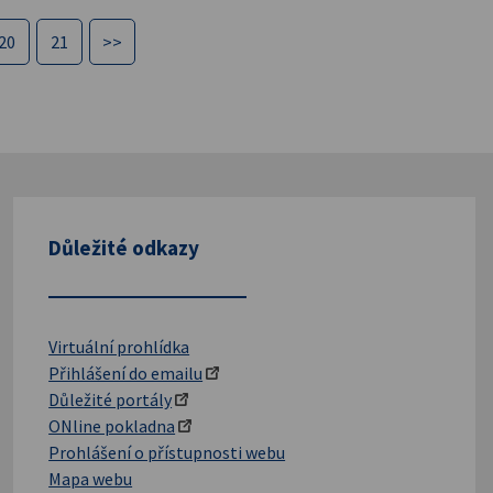
20
21
>>
Důležité odkazy
Virtuální prohlídka
Přihlášení do emailu
Důležité portály
ONline pokladna
Prohlášení o přístupnosti webu
Mapa webu