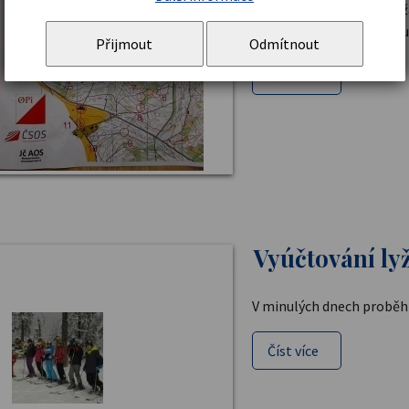
Dne 4. 5. 2016 se vybraní 
orientačním běhu v Písku
Přijmout
Odmítnout
Číst více
Vyúčtování ly
V minulých dnech proběhlo
Číst více