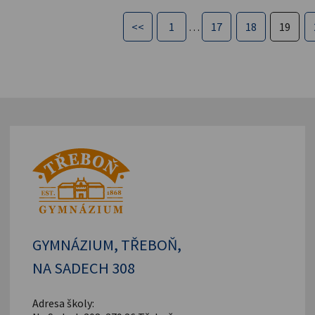
<<
1
…
17
18
19
GYMNÁZIUM, TŘEBOŇ,
NA SADECH 308
Adresa školy: