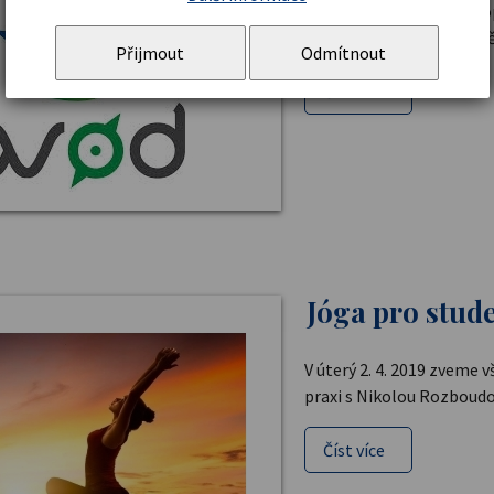
Naše škola se letos již p
navázala tak na sérii úsp
Přijmout
Odmítnout
Číst více
Jóga pro stud
V úterý 2. 4. 2019 zveme
praxi s Nikolou Rozboud
Číst více