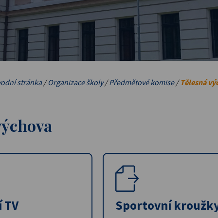
odní stránka
/
Organizace školy
/
Předmětové komise
/
Tělesná vý
výchova
í TV
Sportovní kroužk