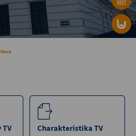
chova
y TV
Charakteristika TV