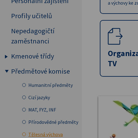
Personální zajištění
a výchovy ke z
Profily učitelů
Nepedagogičtí
zaměstnanci
Organiz
Kmenové třídy
TV
Předmětové komise
Prima
Sekunda
Humanitní předměty
Tercie
Cizí jazyky
Kvarta
MAT, FYZ, INF
Kvinta
Přírodovědné předměty
Sexta
Tělesná výchova