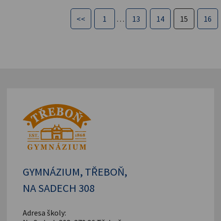
<<
1
…
13
14
15
16
GYMNÁZIUM, TŘEBOŇ,
NA SADECH 308
Adresa školy: