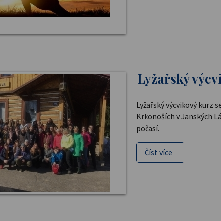
Lyžařský výcvi
Lyžařský výcvikový kurz se
Krkonoších v Janských L
počasí.
Číst více