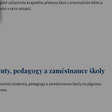
opáté zúčastnila krajského přeboru škol v orientačním běhu a
ěchů v této oblasti.
enty, pedagogy a zaměstnance školy
 všechny studenty, pedagogy a zaměstnance školy na jógovou
ovou.