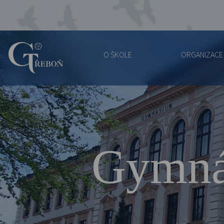
O ŠKOLE
ORGANIZACE
Gymnázium
Třeboň
Gymná