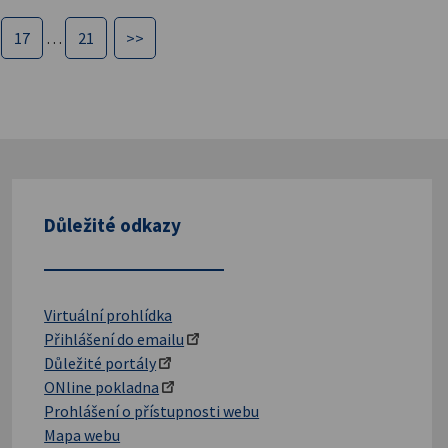
17
…
21
>>
Důležité odkazy
Virtuální prohlídka
Přihlášení do emailu
Důležité portály
ONline pokladna
Prohlášení o přístupnosti webu
Mapa webu