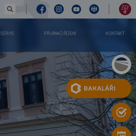
✕
hledaný text...
Facebook
Instagram
Youtube
Virtuální
155
prohlídka
let
SERVIS
PŘIJÍMACÍ ŘÍZENÍ
KONTAKT
výročí