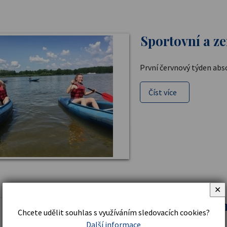
Sportovní a z
První červnový týden abs
Číst více
✕
Úspěch v orie
Chcete udělit souhlas s využíváním sledovacích cookies?
Další informace