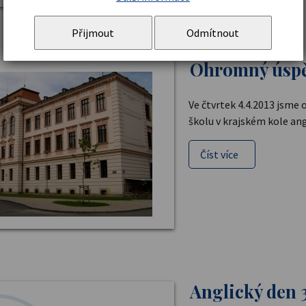
Přijmout
Odmítnout
Ohromný úsp
Ve čtvrtek 4.4.2013 jsme 
školu v krajském kole an
Číst více
Anglický den 