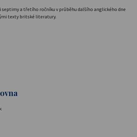
ci septimy a třetího ročníku v průběhu dalšího anglického dne
mi texty britské literatury.
hovna
k