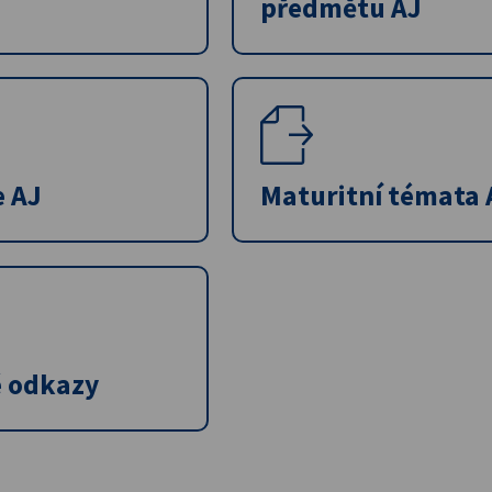
předmětu AJ
e AJ
Maturitní témata 
é odkazy