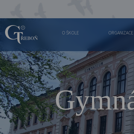
O ŠKOLE
ORGANIZACE
Gymnázium
Třeboň
Gymná