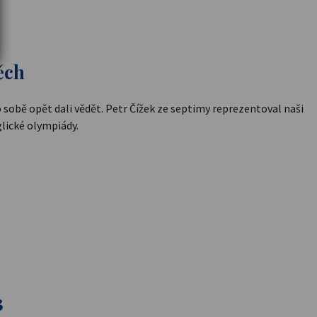
ěch
o sobě opět dali vědět. Petr Čížek ze septimy reprezentoval naši
glické olympiády.
3