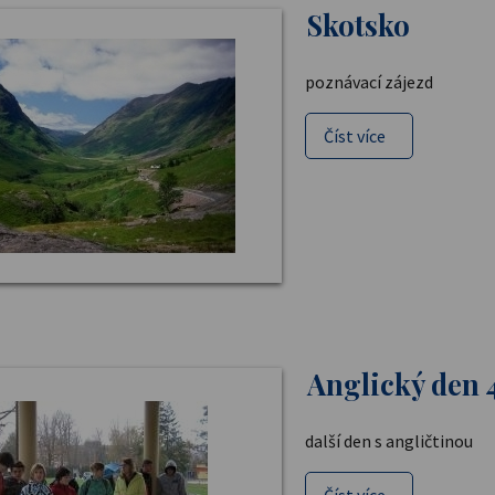
Skotsko
poznávací zájezd
Číst více
Anglický den 
další den s angličtinou
Číst více