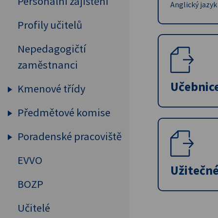
Personální zajištění
Anglický jazyk
Profily učitelů
Nepedagogičtí
zaměstnanci
Učebnic
Kmenové třídy
Předmětové komise
Prima
Sekunda
Poradenské pracoviště
Humanitní předměty
Tercie
Cizí jazyky
EVVO
Výchovný a kariérový
Užitečn
Kvarta
poradce
MAT, FYZ, INF
BOZP
Kvinta
Školní psycholog
Přírodovědné předměty
Učitelé
Sexta
Primární prevence
Tělesná výchova