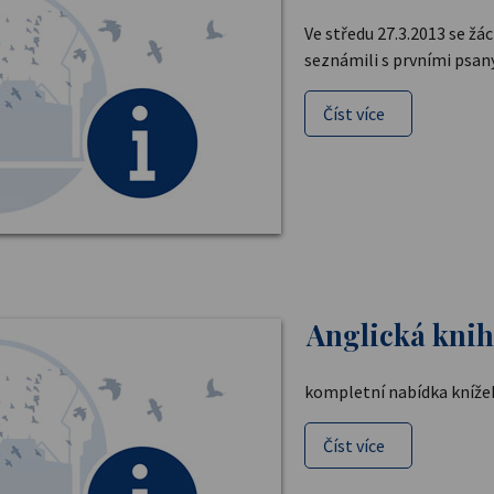
Ve středu 27.3.2013 se žá
seznámili s prvními psaný
Číst více
Anglická kni
kompletní nabídka kníže
Číst více