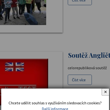
Soutěž Anglič
celorepubliková soutěž
Číst více
✕
Chcete udělit souhlas s využíváním sledovacích cookies?
Další informace