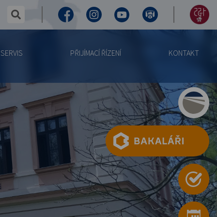
✕
hledaný text...
Facebook
Instagram
Youtube
Virtuální
155
prohlídka
let
SERVIS
PŘIJÍMACÍ ŘÍZENÍ
KONTAKT
výročí