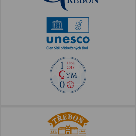
Akce podpořené FOTOS
IKAP III
Publicita FOTOS
Šablony II
Alej Toma Schreckera
Podpora vzdělávání
FOTOSKOP
Škola bez hranic
Půdní vestavba
Přírodovědné pobytové kurzy
Jazykové kompetence
Projekt Edison
Nové výzvy pro Třeboňsko
Archív projektů
Zdravý životní styl