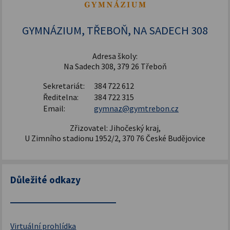
Šablony pro SŠ a VOŠ I
GYMNÁZIUM, TŘEBOŇ, NA SADECH 308
Adresa školy:
Na Sadech 308, 379 26 Třeboň
Sekretariát:
384 722 612
Ředitelna:
384 722 315
Email:
gymnaz@gymtrebon.cz
Zřizovatel: Jihočeský kraj,
U Zimního stadionu 1952/2, 370 76 České Budějovice
Důležité odkazy
Virtuální prohlídka