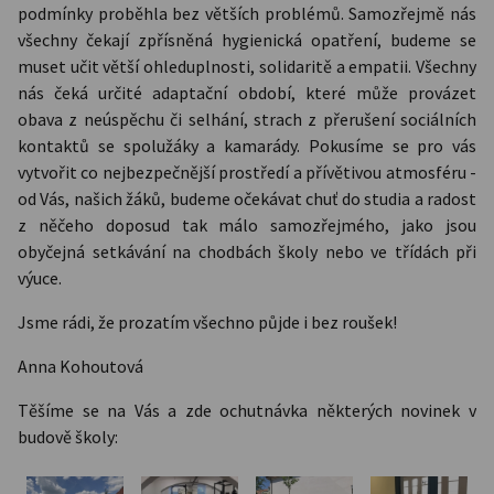
podmínky proběhla bez větších problémů. Samozřejmě nás
všechny čekají zpřísněná hygienická opatření, budeme se
muset učit větší ohleduplnosti, solidaritě a empatii. Všechny
nás čeká určité adaptační období, které může provázet
obava z neúspěchu či selhání, strach z přerušení sociálních
kontaktů se spolužáky a kamarády. Pokusíme se pro vás
vytvořit co nejbezpečnější prostředí a přívětivou atmosféru -
od Vás, našich žáků, budeme očekávat chuť do studia a radost
z něčeho doposud tak málo samozřejmého, jako jsou
obyčejná setkávání na chodbách školy nebo ve třídách při
výuce.
Jsme rádi, že prozatím všechno půjde i bez roušek!
Anna Kohoutová
Těšíme se na Vás a zde ochutnávka některých novinek v
budově školy: