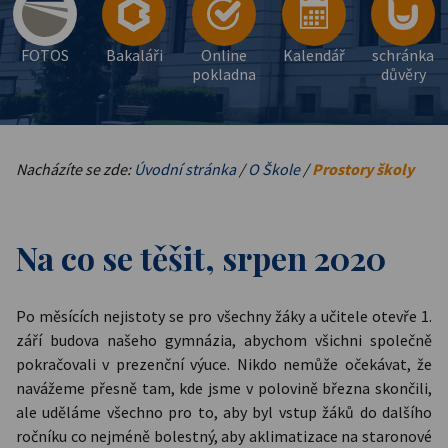
FOTOS
Bakaláři
Online
Kalendář
schránka
pokladna
důvěry
Nacházíte se zde:
Úvodní stránka
/
O Škole
/
Prostory školy
Na co se těšit, srpen 2020
Po měsících nejistoty se pro všechny žáky a učitele otevře 1.
září budova našeho gymnázia, abychom všichni společně
pokračovali v prezenční výuce. Nikdo nemůže očekávat, že
navážeme přesně tam, kde jsme v polovině března skončili,
ale uděláme všechno pro to, aby byl vstup žáků do dalšího
ročníku co nejméně bolestný, aby aklimatizace na staronové