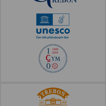
Akce podpořené FOTOS
IKAP III
Publicita FOTOS
Šablony II
Alej Toma Schreckera
Podpora vzdělávání
FOTOSKOP
Škola bez hranic
Půdní vestavba
Přírodovědné pobytové kurzy
Jazykové kompetence
Projekt Edison
Nové výzvy pro Třeboňsko
Archív projektů
Zdravý životní styl