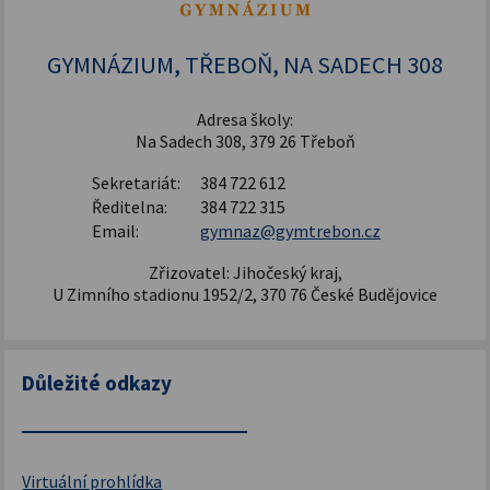
Šablony pro SŠ a VOŠ I
GYMNÁZIUM, TŘEBOŇ, NA SADECH 308
Adresa školy:
Na Sadech 308, 379 26 Třeboň
Sekretariát:
384 722 612
Ředitelna:
384 722 315
Email:
gymnaz@gymtrebon.cz
Zřizovatel: Jihočeský kraj,
U Zimního stadionu 1952/2, 370 76 České Budějovice
Důležité odkazy
Virtuální prohlídka