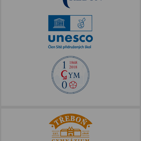
IKAP III
Publicita FOTOS
Šablony II
Alej Toma Schreckera
Podpora vzdělávání
FOTOSKOP
Škola bez hranic
Půdní vestavba
Přírodovědné pobytové kurzy
Jazykové kompetence
Projekt Edison
Nové výzvy pro Třeboňsko
Archív projektů
Zdravý životní styl