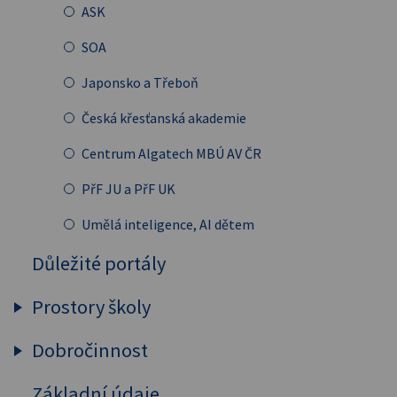
ASK
BOZP
SOA
EVVO
Japonsko a Třeboň
Ochrana osobních údajů (GDPR)
Česká křesťanská akademie
Směrnice IT
Centrum Algatech MBÚ AV ČR
PřF JU a PřF UK
Umělá inteligence, AI dětem
Důležité portály
Prostory školy
Dobročinnost
Půdní vestavba
Základní údaje
Charita