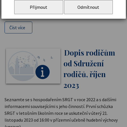
psycholožkou. Schůzka Sdružení rodičů od 16:00 v hudebně v
Přijmout
Odmítnout
přízemí školy.
Číst více
Dopis rodičům
od Sdružení
rodičů, říjen
2023
Seznamte se s hospodařením SRGT v roce 2022 a s dalšími
informacemi souvisejícími s jeho činností. První schůzka
SRGT v letošním školním roce se uskuteční v úterý 21.
listopadu 2023 od 16:00 v přízemní učebně hudební výchovy
(vpravo).