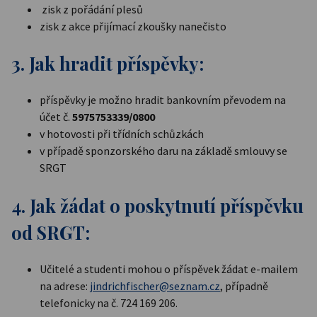
zisk z pořádání plesů
zisk z akce přijímací zkoušky nanečisto
3. Jak hradit příspěvky:
příspěvky je možno hradit bankovním převodem na
účet č.
5975753339/0800
v hotovosti při třídních schůzkách
v případě sponzorského daru na základě smlouvy se
SRGT
4. Jak žádat o poskytnutí příspěvku
od SRGT:
Učitelé a studenti mohou o příspěvek žádat e-mailem
na adrese:
jindrichfischer@seznam.cz
, případně
telefonicky na č. 724 169 206.