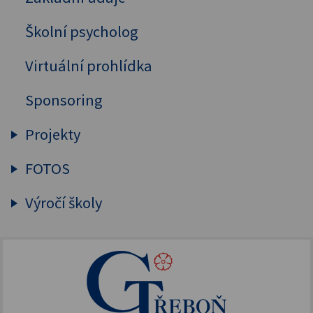
Adopce na dálku
Školní psycholog
Doučování žáků
Virtuální prohlídka
Pomoc Ukrajině
Sponsoring
Projekty
FOTOS
Šablony OP JAK 2025
FOTOS
Výročí školy
Filantropický odkaz
Šablony OP JAK
Adventní zázrak
150. výročí založení GT
NPO - digitalizujeme
FOTOS
155. výročí školy
Doučování 2022
Dokumentace
Erasmus+
Akce podpořené FOTOS