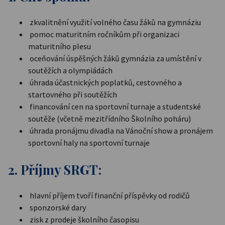
zkvalitnění využití volného času žáků na gymnáziu
pomoc maturitním ročníkům při organizaci
maturitního plesu
oceňování úspěšných žáků gymnázia za umístění v
soutěžích a olympiádách
úhrada účastnických poplatků, cestovného a
startovného při soutěžích
financování cen na sportovní turnaje a studentské
soutěže (včetně mezitřídního Školního poháru)
úhrada pronájmu divadla na Vánoční show a pronájem
sportovní haly na sportovní turnaje
2. Příjmy SRGT:
hlavní příjem tvoří finanční příspěvky od rodičů
sponzorské dary
zisk z prodeje školního časopisu