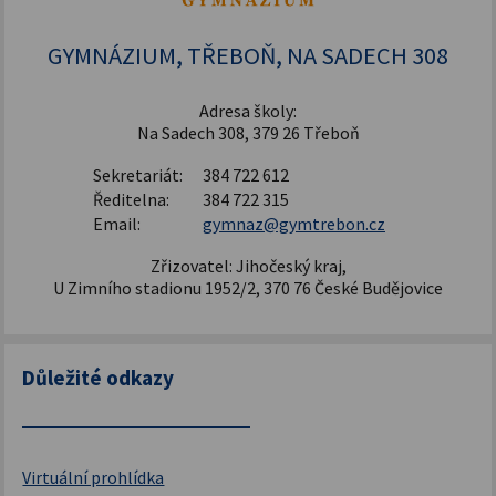
Šablony pro SŠ a VOŠ I
GYMNÁZIUM, TŘEBOŇ, NA SADECH 308
Adresa školy:
Na Sadech 308, 379 26 Třeboň
Sekretariát:
384 722 612
Ředitelna:
384 722 315
Email:
gymnaz@gymtrebon.cz
Zřizovatel: Jihočeský kraj,
U Zimního stadionu 1952/2, 370 76 České Budějovice
Důležité odkazy
Virtuální prohlídka