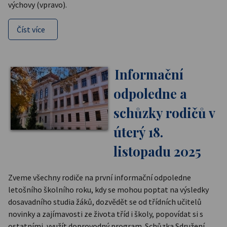
výchovy (vpravo).
Číst více
Informační
odpoledne a
schůzky rodičů v
úterý 18.
listopadu 2025
Zveme všechny rodiče na první informační odpoledne
letošního školního roku, kdy se mohou poptat na výsledky
dosavadního studia žáků, dozvědět se od třídních učitelů
novinky a zajímavosti ze života tříd i školy, popovídat si s
ostatními, využít doprovodný program. Schůzka Sdružení