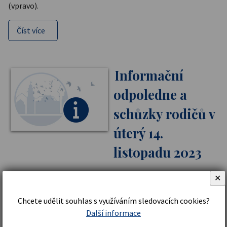
(vpravo).
Číst více
Informační
odpoledne a
schůzky rodičů v
úterý 14.
listopadu 2023
✕
Zveme všechny rodiče na první informační odpoledne
letošního školního roku, kdy se mohou poptat na výsledky
Chcete udělit souhlas s využíváním sledovacích cookies?
dosavadního studia žáků, dozvědět se od třídních učitelů
Další informace
novinky a zajímavosti ze života tříd i školy, popovídat si s
ostatními, využít možnosti přednášky či besedy se školní