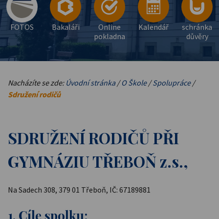
FOTOS
Bakaláři
Online
Kalendář
schránka
pokladna
důvěry
Nacházíte se zde:
Úvodní stránka
/
O Škole
/
Spolupráce
/
Sdružení rodičů
SDRUŽENÍ RODIČŮ PŘI
GYMNÁZIU TŘEBOŇ z.s.,
Na Sadech 308, 379 01 Třeboň, IČ: 67189881
1. Cíle spolku: