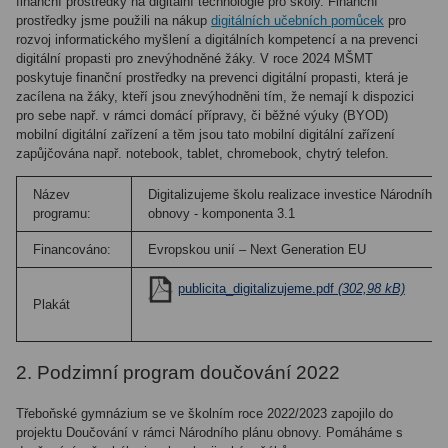
finanční prostředky na digitální technologie pro školy. Finanční
prostředky jsme použili na nákup
digitálních učebních pomůcek
pro
rozvoj informatického myšlení a digitálních kompetencí a na prevenci
digitální propasti pro znevýhodněné žáky. V roce 2024 MŠMT
poskytuje finanční prostředky na prevenci digitální propasti, která je
zacílena na žáky, kteří jsou znevýhodněni tím, že nemají k dispozici
pro sebe např. v rámci domácí přípravy, či běžné výuky (BYOD)
mobilní digitální zařízení a těm jsou tato mobilní digitální zařízení
zapůjčována např. notebook, tablet, chromebook, chytrý telefon.
Název
Digitalizujeme školu realizace investice Národního 
programu:
obnovy - komponenta 3.1
Financováno:
Evropskou unií – Next Generation EU
publicita_digitalizujeme.pdf
(302,98 kB)
Plakát
2. Podzimní program doučování 2022
Třeboňské gymnázium se ve školním roce 2022/2023 zapojilo do
projektu Doučování v rámci Národního plánu obnovy. Pomáháme s