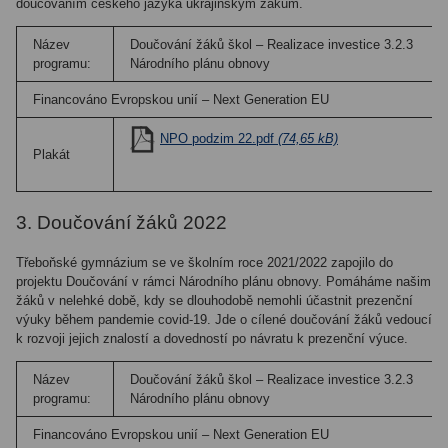
doučováním českého jazyka ukrajinským žákům.
Název
Doučování žáků škol – Realizace investice 3.2.3
programu:
Národního plánu obnovy
Financováno Evropskou unií – Next Generation EU
NPO podzim 22.pdf
(74,65 kB)
Plakát
3. Doučování žáků 2022
Třeboňské gymnázium se ve školním roce 2021/2022 zapojilo do
projektu Doučování v rámci Národního plánu obnovy. Pomáháme našim
žáků v nelehké době, kdy se dlouhodobě nemohli účastnit prezenční
výuky během pandemie covid-19. Jde o cílené doučování žáků vedoucí
k rozvoji jejich znalostí a dovedností po návratu k prezenční výuce.
Název
Doučování žáků škol – Realizace investice 3.2.3
programu:
Národního plánu obnovy
Financováno Evropskou unií – Next Generation EU