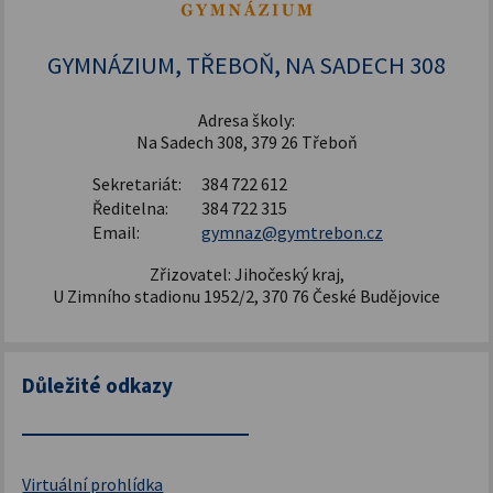
Šablony pro SŠ a VOŠ I
GYMNÁZIUM, TŘEBOŇ, NA SADECH 308
Adresa školy:
Na Sadech 308, 379 26 Třeboň
Sekretariát:
384 722 612
Ředitelna:
384 722 315
Email:
gymnaz@gymtrebon.cz
Zřizovatel: Jihočeský kraj,
U Zimního stadionu 1952/2, 370 76 České Budějovice
Důležité odkazy
Virtuální prohlídka