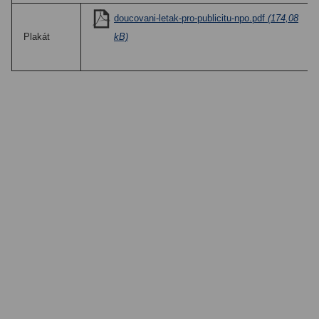
doucovani-letak-pro-publicitu-npo.pdf
(174,08
Plakát
kB)