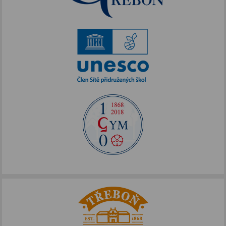
Akce podpořené FOTOS
IKAP III
Publicita FOTOS
Šablony II
Alej Toma Schreckera
Podpora vzdělávání
FOTOSKOP
Škola bez hranic
Půdní vestavba
Přírodovědné pobytové kurzy
Jazykové kompetence
Projekt Edison
Nové výzvy pro Třeboňsko
Archív projektů
Zdravý životní styl