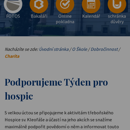
FOTOS
Bakaláři
Online
Kalendář
schránka
pokladna
důvěry
Nacházíte se zde:
Úvodní stránka
/
O Škole
/
Dobročinnost
/
Charita
Podporujeme Týden pro
hospic
S velkou úctou se připojujeme k aktivitám třeboňského
Hospice sv. Kleofáše a účastí na jeho akcích se snažíme
maximálně podpořit povědomí o něm a informovat touto