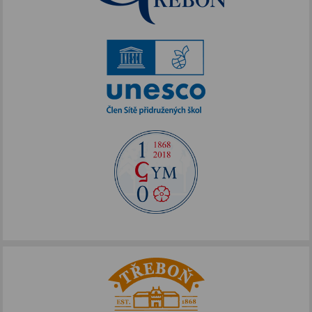
Akce podpořené FOTOS
IKAP III
Publicita FOTOS
Šablony II
Alej Toma Schreckera
Podpora vzdělávání
FOTOSKOP
Škola bez hranic
Půdní vestavba
Přírodovědné pobytové kurzy
Jazykové kompetence
Projekt Edison
Nové výzvy pro Třeboňsko
Archív projektů
Zdravý životní styl