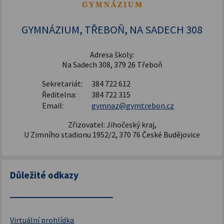
Šablony pro SŠ a VOŠ I
GYMNÁZIUM, TŘEBOŇ, NA SADECH 308
Adresa školy:
Na Sadech 308, 379 26 Třeboň
Sekretariát:
384 722 612
Ředitelna:
384 722 315
Email:
gymnaz@gymtrebon.cz
Zřizovatel: Jihočeský kraj,
U Zimního stadionu 1952/2, 370 76 České Budějovice
Důležité odkazy
Virtuální prohlídka