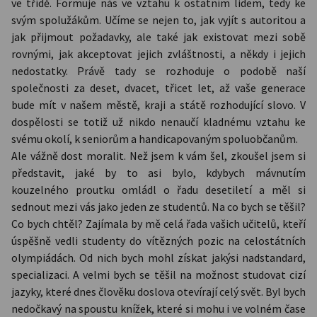
ve třídě. Formuje nás ve vztahu k ostatním lidem, tedy ke
svým spolužákům. Učíme se nejen to, jak vyjít s autoritou a
jak přijmout požadavky, ale také jak existovat mezi sobě
rovnými, jak akceptovat jejich zvláštnosti, a někdy i jejich
nedostatky. Právě tady se rozhoduje o podobě naší
společnosti za deset, dvacet, třicet let, až vaše generace
bude mít v našem městě, kraji a státě rozhodující slovo. V
dospělosti se totiž už nikdo nenaučí kladnému vztahu ke
svému okolí, k seniorům a handicapovaným spoluobčanům.
Ale vážně dost moralit. Než jsem k vám šel, zkoušel jsem si
představit, jaké by to asi bylo, kdybych mávnutím
kouzelného proutku omládl o řadu desetiletí a měl si
sednout mezi vás jako jeden ze studentů. Na co bych se těšil?
Co bych chtěl? Zajímala by mě celá řada vašich učitelů, kteří
úspěšně vedli studenty do vítězných pozic na celostátních
olympiádách. Od nich bych mohl získat jakýsi nadstandard,
specializaci. A velmi bych se těšil na možnost studovat cizí
jazyky, které dnes člověku doslova otevírají celý svět. Byl bych
nedočkavý na spoustu knížek, které si mohu i ve volném čase