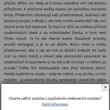
přečíst. Věřte, mi: nikdy už k tomu nebudete mít tak dobrou
příležitost. A přečtené knížky nejsou jen položkou seznamu
četby. Především obohacují naši představivost, kultivují náš
jazykový projev, a dělají z nás tedy trochu kvalitnější lidi, než
jakými jsme byli doposud. Že bych se těšil na sladkou příchuť
studentských lásek a na ochutnávání života, o tom není
třeba mluvit. Je to ale marná úvaha. Kouzlené proutky
prostě nefungují, a je to asi dobře. Místo toho si mohu
představovat, kdo z vás asi tak za dalších šedesát let bude
stát na mém místě a mluvit jako obstarožní absolvent ke
studentům? A vzpomene si na mě a dá mi snad i v něčem za
pravdu? Těžko říct. Každopádně vám přeji všechno dobré,
hodně úspěchů ve studiu – tedy ne v učení, a vy už víte, co tím
myslím - a samozřejmě dlouhý, spokojený i ostatním lidem
prospěšný život.
✕
Tak - hodně štěstí!
Chcete udělit souhlas s využíváním sledovacích cookies?
Další informace
M. V.