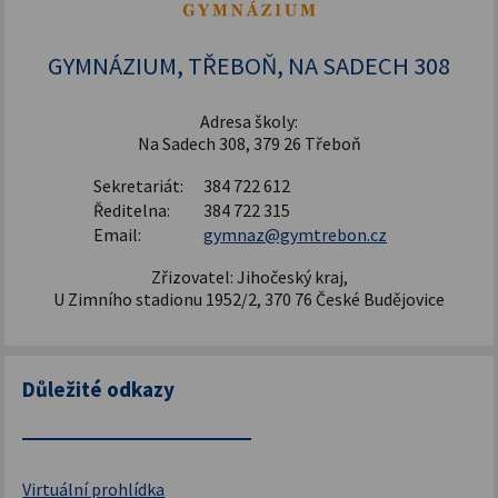
Šablony pro SŠ a VOŠ I
GYMNÁZIUM, TŘEBOŇ, NA SADECH 308
Adresa školy:
Na Sadech 308, 379 26 Třeboň
Sekretariát:
384 722 612
Ředitelna:
384 722 315
Email:
gymnaz@gymtrebon.cz
Zřizovatel: Jihočeský kraj,
U Zimního stadionu 1952/2, 370 76 České Budějovice
Důležité odkazy
Virtuální prohlídka