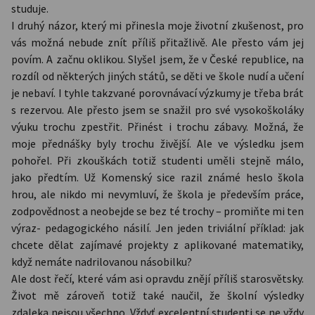
studuje.
I druhý názor, který mi přinesla moje životní zkušenost, pro
vás možná nebude znít příliš přitažlivě. Ale přesto vám jej
povím. A začnu oklikou. Slyšel jsem, že v České republice, na
rozdíl od některých jiných států, se děti ve škole nudí a učení
je nebaví. I tyhle takzvané porovnávací výzkumy je třeba brát
s rezervou. Ale přesto jsem se snažil pro své vysokoškoláky
výuku trochu zpestřit. Přinést i trochu zábavy. Možná, že
moje přednášky byly trochu živější. Ale ve výsledku jsem
pohořel. Při zkouškách totiž studenti uměli stejně málo,
jako předtím. Už Komenský sice razil známé heslo škola
hrou, ale nikdo mi nevymluví, že škola je především práce,
zodpovědnost a neobejde se bez té trochy – promiňte mi ten
výraz- pedagogického násilí. Jen jeden triviální příklad: jak
chcete dělat zajímavé projekty z aplikované matematiky,
když nemáte nadrilovanou násobilku?
Ale dost řečí, které vám asi opravdu znějí příliš starosvětsky.
Život mě zároveň totiž také naučil, že školní výsledky
zdaleka nejsou všechno. Vždyť excelentní studenti se ne vždy