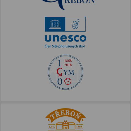
Akce podpořené FOTOS
IKAP III
Publicita FOTOS
Šablony II
Alej Toma Schreckera
Podpora vzdělávání
FOTOSKOP
Škola bez hranic
Půdní vestavba
Přírodovědné pobytové kurzy
Jazykové kompetence
Projekt Edison
Nové výzvy pro Třeboňsko
Archív projektů
Zdravý životní styl