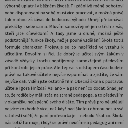
výborně uplatní v běžném životě. Ti zdánlivě méně pohotoví
nebo disponovaní na sobě musí více pracovat, a možná právě
tak mohou získávat do budoucna výhodu. Umějí překonávat
překážky i sebe sama. Mluvím samozřejmě jen o těch z vás,
kteří jste cílevědomí. A tady jsme u druhé, možná ještě
podstatnější funkce školy, než je pouhé vzdělání. Škola totiž
formuje charakter. Projevuje se to například ve vztahu k
učitelům. Dovolím si říci, že dobrý je učitel svým žákům v
zásadě vždycky trochu nepříjemný, samozřejmě především
při kontrole jejich práce. Ale teprve s odstupem času budete
právě na takové učitele nejvíce vzpomínat a zjistíte, že vám
nejvíce dali. Viděli jste ostatně film Obecná škola s postavou
učitele Igora Hnízda? Asi ano – a pak není co dodat. Snad jen
to, že rodiče by měli stát na straně pedagoga, a to především
v okamžiku neúspěchů svého dítěte. Tím právě pro ně udělají
nejvíce: rozhodně více, než když nad školou ohrnou nos a své
ratolesti sdělí, že paní profesorka je – nebudu říkat co. Škola
nás totiž formuje, i když se právě neučíme a pedagog ani není