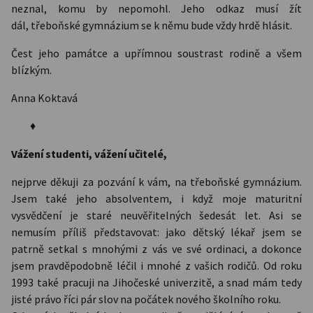
neznal, komu by nepomohl. Jeho odkaz musí žít
dál, třeboňské gymnázium se k němu bude vždy hrdě hlásit.
Čest jeho památce a upřímnou soustrast rodině a všem
blízkým.
Anna Koktavá
♦
Vážení studenti, vážení učitelé,
nejprve děkuji za pozvání k vám, na třeboňské gymnázium.
Jsem také jeho absolventem, i když moje maturitní
vysvědčení je staré neuvěřitelných šedesát let. Asi se
nemusím příliš představovat: jako dětský lékař jsem se
patrně setkal s mnohými z vás ve své ordinaci, a dokonce
jsem pravděpodobně léčil i mnohé z vašich rodičů. Od roku
1993 také pracuji na Jihočeské univerzitě, a snad mám tedy
jisté právo říci pár slov na počátek nového školního roku.