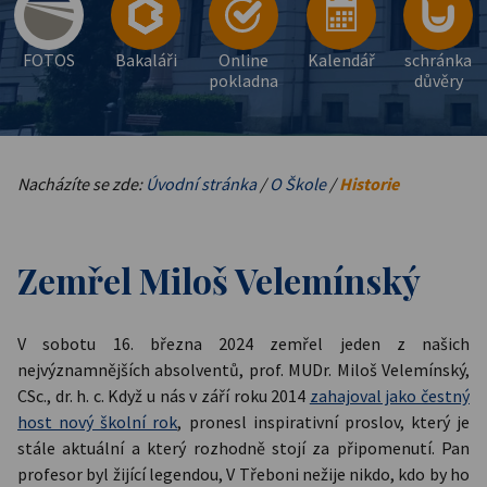
FOTOS
Bakaláři
Online
Kalendář
schránka
pokladna
důvěry
Nacházíte se zde:
Úvodní stránka
/
O Škole
/
Historie
Zemřel Miloš Velemínský
V sobotu 16. března 2024 zemřel jeden z našich
nejvýznamnějších absolventů, prof. MUDr. Miloš Velemínský,
CSc., dr. h. c. Když u nás v září roku 2014
zahajoval jako čestný
host nový školní rok
, pronesl inspirativní proslov, který je
stále aktuální a který rozhodně stojí za připomenutí. Pan
profesor byl žijící legendou, V Třeboni nežije nikdo, kdo by ho