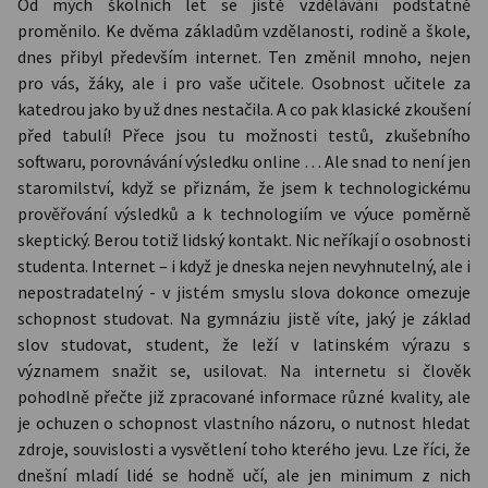
Od mých školních let se jistě vzdělávání podstatně
proměnilo. Ke dvěma základům vzdělanosti, rodině a škole,
dnes přibyl především internet. Ten změnil mnoho, nejen
pro vás, žáky, ale i pro vaše učitele. Osobnost učitele za
katedrou jako by už dnes nestačila. A co pak klasické zkoušení
před tabulí! Přece jsou tu možnosti testů, zkušebního
softwaru, porovnávání výsledku online … Ale snad to není jen
staromilství, když se přiznám, že jsem k technologickému
prověřování výsledků a k technologiím ve výuce poměrně
skeptický. Berou totiž lidský kontakt. Nic neříkají o osobnosti
studenta. Internet – i když je dneska nejen nevyhnutelný, ale i
nepostradatelný - v jistém smyslu slova dokonce omezuje
schopnost studovat. Na gymnáziu jistě víte, jaký je základ
slov studovat, student, že leží v latinském výrazu s
významem snažit se, usilovat. Na internetu si člověk
pohodlně přečte již zpracované informace různé kvality, ale
je ochuzen o schopnost vlastního názoru, o nutnost hledat
zdroje, souvislosti a vysvětlení toho kterého jevu. Lze říci, že
dnešní mladí lidé se hodně učí, ale jen minimum z nich