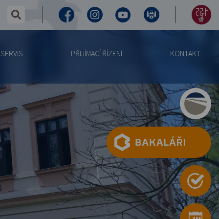
✕
hledaný text...
Facebook
Instagram
Youtube
Virtuální
155
prohlídka
let
SERVIS
PŘIJÍMACÍ ŘÍZENÍ
KONTAKT
výročí