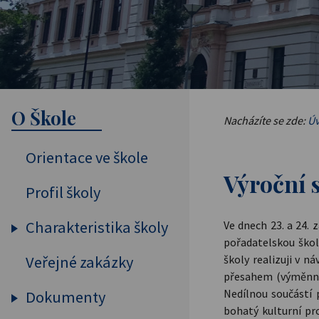
O Škole
Nacházíte se zde:
Úv
Orientace ve škole
Výroční 
Profil školy
Charakteristika školy
Ve dnech 23. a 24. 
pořadatelskou škol
školy realizuji v 
Veřejné zakázky
Vybavení školy
přesahem (výměnný 
Pedagogický sbor
Nedílnou součástí 
Dokumenty
bohatý kulturní pr
Projekty, spolupráce