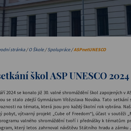
odní stránka
/
O Škole
/
Spolupráce
/
ASPnetUNESCO
setkání škol ASP UNESCO 2024
září 2024 se konalo již 30. valné shromáždění škol zapojených v 
ou se stalo zdejší Gymnázium Vítězslava Nováka. Tato setkání slo
návaznosti na témata, která jsou pro každý školní rok vybrána. 
pobyt, výtvarný projekt „Cube of Freedom“), účast v soutěži „
programu valného shromáždění tvoří i přednášky k tématům pro n
ogram, který letos zahrnoval návštěvu Státního hradu a zámku 