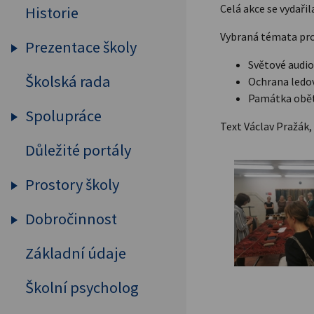
Celá akce se vydaři
Historie
Výroční zpráva
Spolupráce s rodiči a
Vybraná témata pro 
Strategické dokumenty
subjekty
Prezentace školy
Světové audio
Školní řád
Zaměření školy,
Školská rada
Publicita
Ochrana ledo
absolventi
ŠVP
Památka obět
GYM
Spolupráce
Výchovné a vzdělávací
Zprávy ČŠI
Text Václav Pražák,
strategi
Důležité portály
Partnerské školy
Formuláře pro žáky
Výuka nadaných žáků
Sdružení rodičů
Zřizovací listina
Prostory školy
Žáci se speciálními
ASPnetUNESCO
potřebami
Výpůjční řád knihovny
Dobročinnost
Půdní vestavba
ASK
BOZP
Základní údaje
Charita
SOA
EVVO
Adopce na dálku
Školní psycholog
Japonsko a Třeboň
Ochrana osobních údajů
Doučování žáků
(GDPR)