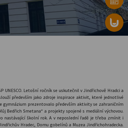
ASP UNESCO. Letošní ročník se uskutečnil v Jindřichově Hradci a
uží především jako zdroje inspirace aktivit, které jednotlivé
Naše gymnázium prezentovalo především aktivity se zahraničním
Můj Bedřich Smetana“ a projekty spojené s mediální výchovou.
astávající školní rok. A v neposlední řadě je třeba zmínit i
Jindřichův Hradec, Domu gobelínů a Muzea Jindřichohradecka.