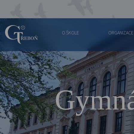
O ŠKOLE
ORGANIZACE
Gymnázium
Třeboň
Gymná