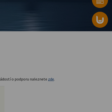
žádostí o podporu naleznete
zde
.