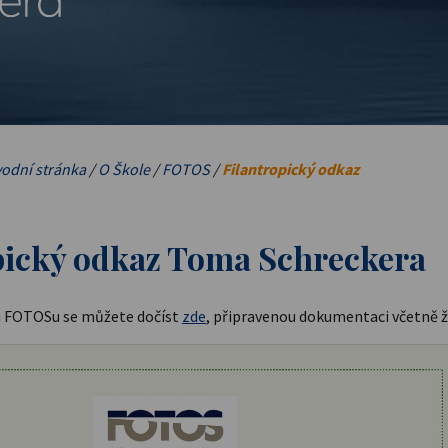
odní stránka
/
O Škole
/
FOTOS
/
Filantropický odkaz
pický odkaz Toma Schreckera
ku FOTOSu se můžete dočíst
zde
, připravenou dokumentaci včetně 