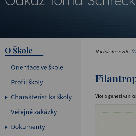
O Škole
Nacházíte se zde:
Úv
Orientace ve škole
Filantro
Profil školy
Charakteristika školy
Více o genezi vzni
Veřejné zakázky
Vybavení školy
Pedagogický sbor
Dokumenty
Projekty, spolupráce