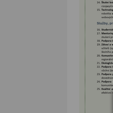
Podpora vzdělávání
FOTOSKOP
Škola bez hranic
Půdní vestavba
Přírodovědné pobytové
kurzy
Jazykové kompetence
Projekt Edison
Nové výzvy pro
Třeboňsko
Archív projektů
Zdravý životní styl
Šablony pro SŠ a VOŠ I