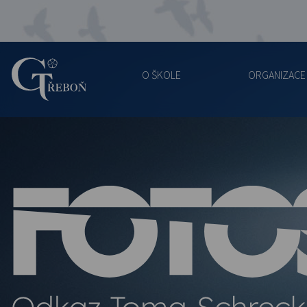
O ŠKOLE
ORGANIZACE
Gymnázium
Třeboň