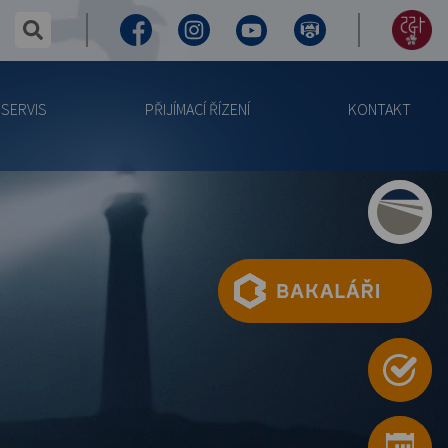
✕
hledaný text...
Facebook
Instagram
Youtube
Virtuální
155
prohlídka
let
SERVIS
PŘIJÍMACÍ ŘÍZENÍ
KONTAKT
výročí