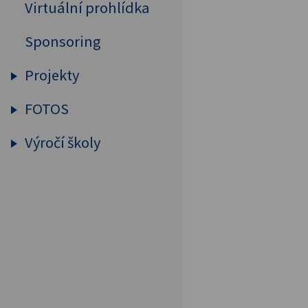
Česká křesťanská
Virtuální prohlídka
akademie
Pomoc Ukrajině
Směrnice IT
Sponsoring
Centrum Algatech MBÚ
AV ČR
Projekty
PřF JU a PřF UK
FOTOS
Šablony OP JAK 2025
Umělá inteligence, AI
dětem
FOTOS
Výročí školy
Filantropický odkaz
Šablony OP JAK
Adventní zázrak
150. výročí založení GT
NPO - digitalizujeme
FOTOS
155. výročí školy
Doučování 2022
Dokumentace
Erasmus+
Akce podpořené FOTOS
IKAP III
Publicita FOTOS
Šablony II
Alej Toma Schreckera