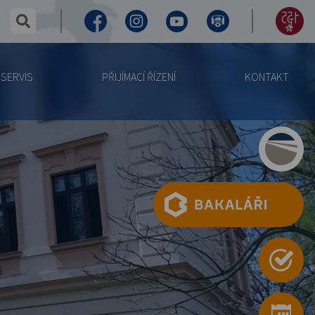
✕
hledaný text...
Facebook
Instagram
Youtube
Virtuální
155
prohlídka
let
SERVIS
PŘIJÍMACÍ ŘÍZENÍ
KONTAKT
výročí