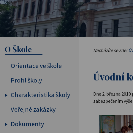
O Škole
Nacházíte se zde:
Úv
Orientace ve škole
Úvodní k
Profil školy
Charakteristika školy
Dne 2. března 2010
zabezpečením výše 
Veřejné zakázky
Vybavení školy
Pedagogický sbor
Dokumenty
Projekty, spolupráce