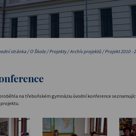
odní stránka
/
O Škole
/
Projekty
/
Archív projektů
/
Projekt 2010 - 
onference
 proběhla na třeboňském gymnáziu úvodní konference seznamující 
projektu.