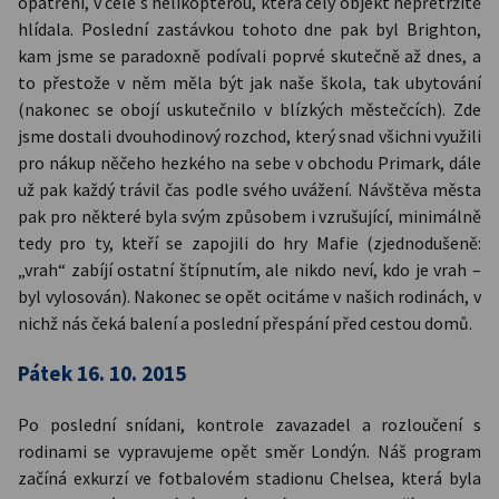
opatření, v čele s helikoptérou, která celý objekt nepřetržitě
hlídala. Poslední zastávkou tohoto dne pak byl Brighton,
kam jsme se paradoxně podívali poprvé skutečně až dnes, a
to přestože v něm měla být jak naše škola, tak ubytování
(nakonec se obojí uskutečnilo v blízkých městečcích). Zde
jsme dostali dvouhodinový rozchod, který snad všichni využili
pro nákup něčeho hezkého na sebe v obchodu Primark, dále
už pak každý trávil čas podle svého uvážení. Návštěva města
pak pro některé byla svým způsobem i vzrušující, minimálně
tedy pro ty, kteří se zapojili do hry Mafie (zjednodušeně:
„vrah“ zabíjí ostatní štípnutím, ale nikdo neví, kdo je vrah –
byl vylosován). Nakonec se opět ocitáme v našich rodinách, v
nichž nás čeká balení a poslední přespání před cestou domů.
Pátek 16. 10. 2015
Po poslední snídani, kontrole zavazadel a rozloučení s
rodinami se vypravujeme opět směr Londýn. Náš program
začíná exkurzí ve fotbalovém stadionu Chelsea, která byla