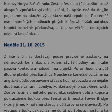
Kosovy Hory a Buštěhradu. Cesta přes sídla těchto škol totiž
alespoň zpočátku vytvořila zdání, že spíše než do Anglie
pojedeme na okružní výlet skrze naši republiku. Po téměř
osmi náročných hodinách plných kličkování však autobus
hranici konečně překonává, a tak se většina cestujících
odebírá ke spánku…
Neděle 11. 10. 2015
Z říše snů nás dostávají pouze pravidelné zastávky na
německých benzinkách, a kolem čtvrté hodiny ranní také
pasová kontrola a nalodění na trajekt. Po asi hodinu a půl
dlouhé plavbě přes kanál La Manche se konečně ocitáme na
anglické půdě, posouváme si čas o hodinu dozadu a po nějaké
době nás vítá ranní Londýn, konkrétně jeho část Greenwich.
Zde se fotíme u nultého poledníku, sejdeme dolů z kopce a
pokračujeme loďkou přes Temži až k mostu Tower Bridge
(který jsme, k našemu štěstí, viděli zrovna se otevírat!). Po
výstupu z loďky pak vcházíme do útrob tohoto mostu, a to