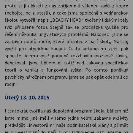
proto si ji někteří z nás zpříjemnili válením sudů z kopce
(nebojte, ne z útesů), a také jsme společně s vodňanskou
školou vytvořili nápis „BEACHY HEAD“ tvořený lidskými těly
(viz přiložené foto). Stejně tak se procházka využila pro
řešení několika lingvistických problémů. Nakonec jsme se
zastavili poblíž moře, které otužilec z naší školy, Martin,
využil pro atypickou koupel. Cesta autobusem zpět pak
spoustě lidem uvnitř pořádně rozžhavila mozkové závity,
debatovali jsme během ní totiž nad takovou specifickou
teorií o vzniku a fungování světa. Po tomto poněkud
psychicky náročném programu jsme se pak opět odebrali do
rodin.
Úterý 13. 10. 2015
I tentokrát tvořila náš dopolední program škola, během níž
jsme mimo jiné měli v rámci jedné velmi zábavné aktivity
předvádět „investorům“ naše podnikatelské plány a přimět
je k investování do naší firmy. Odpoledne pak jedeme na