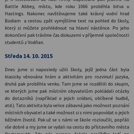
Battle Abbey, místo, kde roku 1066 proběhla bitva u
Hastings. Nakonec navštěvujeme také krásný vodní hrad
Bodiam a cestou zpět vymýšlíme text na pohled do školy,
který si můžete prohlédnout na hlavní nástěnce. Po jeho
dokončení pak trávíme čas diskuzemi v příjemné společnosti
studentů z Vodňan.
Středa 14. 10. 2015
Dnes jsme si naposledy užili školy, jejíž jedna část byla
klasicky věnována hrám a aktivitám pro rozvinutí jazyka,
druhá pak proběhla venku. Tam jsme se rozdělili do skupin,
ve kterých jsme pak místním obyvatelům pokládali otázky
do dotazníků (například o jejich snídani, oblíbené hudbě,
atd.). Tato aktivita byla velice zábavná jako možnost poznání
místních obyvatel a také možnost si s nimi popovídat o jejich
běžném životě. Pak už se s námi ve škole rozloučili, popřáli
vše dobré a my jsme se vydali na cestu do přístavního města
Portsmouth. Zde nás nejprve čekala projížďka lodí po