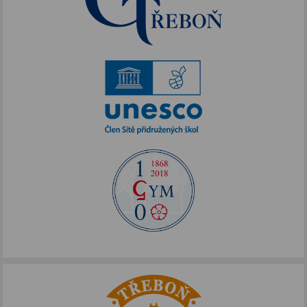
Erasmus+
Akce podpořené FOTOS
IKAP III
Publicita FOTOS
Šablony II
Alej Toma Schreckera
Podpora vzdělávání
FOTOSKOP
Škola bez hranic
Půdní vestavba
Přírodovědné pobytové kurzy
Jazykové kompetence
Projekt Edison
Nové výzvy pro Třeboňsko
Archív projektů