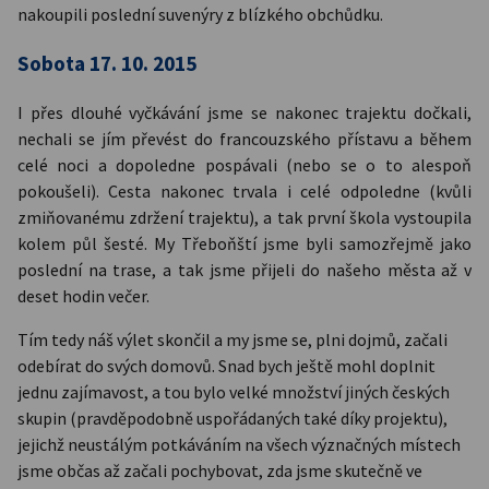
nakoupili poslední suvenýry z blízkého obchůdku.
Sobota 17. 10. 2015
I přes dlouhé vyčkávání jsme se nakonec trajektu dočkali,
nechali se jím převést do francouzského přístavu a během
celé noci a dopoledne pospávali (nebo se o to alespoň
pokoušeli). Cesta nakonec trvala i celé odpoledne (kvůli
zmiňovanému zdržení trajektu), a tak první škola vystoupila
kolem půl šesté. My Třeboňští jsme byli samozřejmě jako
poslední na trase, a tak jsme přijeli do našeho města až v
deset hodin večer.
Tím tedy náš výlet skončil a my jsme se, plni dojmů, začali
odebírat do svých domovů. Snad bych ještě mohl doplnit
jednu zajímavost, a tou bylo velké množství jiných českých
skupin (pravděpodobně uspořádaných také díky projektu),
jejichž neustálým potkáváním na všech význačných místech
jsme občas až začali pochybovat, zda jsme skutečně ve