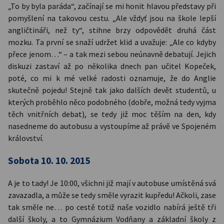
„To by byla paráda“, začínají se mi honit hlavou představy při
pomyšlení na takovou cestu. „Ale vždyť jsou na škole lepší
angličtináři, než ty“, stihne brzy odpovědět druhá část
mozku. Ta první se snaží udržet klid a uvažuje: „Ale co kdyby
přece jenom…“ – a tak mezi sebou neúnavně debatují. Jejich
diskuzi zastaví až po několika dnech pan učitel Kopeček,
poté, co mi k mé velké radosti oznamuje, že do Anglie
skutečně pojedu! Stejně tak jako dalších devět studentů, u
kterých proběhlo něco podobného (dobře, možná tedy vyjma
těch vnitřních debat), se tedy již moc těším na den, kdy
nasedneme do autobusu a vystoupíme až právě ve Spojeném
království.
Sobota 10. 10. 2015
A je to tady! Je 10:00, všichni již mají v autobuse umístěná svá
zavazadla, a může se tedy směle vyrazit kupředu! Ačkoli, zase
tak směle ne… po cestě totiž naše vozidlo nabírá ještě tři
další školy, a to Gymnázium Vodňany a základní školy z