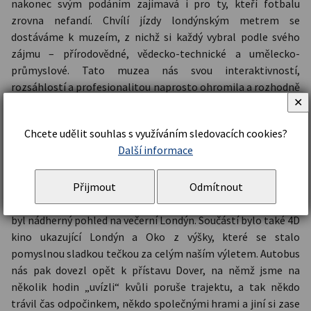
nakonec svým podáním zajímavá i pro ty, kteří fotbalu
zrovna nefandí. Chvílí jízdy londýnským metrem se
dostáváme k muzeím, z nichž si každý vybral podle svého
zájmu – přírodovědné, vědecko-technické a umělecko-
průmyslové. Tato muzea nás svou interaktivností,
rozsáhlostí a profesionalitou naprosto ohromila a rozhodně
✕
všem jejich návštěvu doporučujeme, byl to úžasný zážitek, s
návštěvou českých muzeí naprosto nesrovnatelný.
Chcete udělit souhlas s využíváním sledovacích cookies?
Následující cesta metrem nás přesunula do samotného
Další informace
centra města, kde si během dlouhého rozchodu každý stihl
nakoupit nebo prohlédnout věci, které ho zajímaly.
Posledním místem společné návštěvy pak bylo Londýnské
Přijmout
Odmítnout
oko, ruské kolo vybudované k oslavě přelomu tisíciletí, z nějž
byl nádherný pohled na večerní Londýn. Součástí bylo také 4D
kino ukazující Londýn a Oko z výšky, které se stalo
pomyslnou sladkou tečkou za celým naším výletem. Autobus
nás pak dovezl opět k přístavu Dover, na němž jsme na
několik hodin „uvízli“ kvůli poruše trajektu, a tak někdo
trávil čas odpočinkem, někdo společnými hrami a jiní si zase