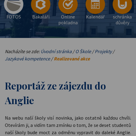
FOTOS
Bakaláři
Online
Kalendář
schránka
pokladna
důvěry
Nacházíte se zde:
Úvodní stránka
/
O Škole
/
Projekty
/
Jazykové kompetence
/
Realizované akce
Reportáž ze zájezdu do
Anglie
Na webu naší školy visí novinka, jako ostatně každou chvíli.
Otevírám ji, a vidím tam zmínku o tom, že se deset studentů
naší školy bude moct za odměnu vypravit do daleké Anglie.