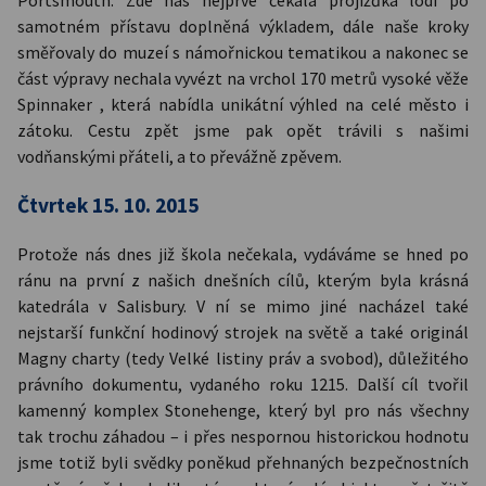
samotném přístavu doplněná výkladem, dále naše kroky
směřovaly do muzeí s námořnickou tematikou a nakonec se
část výpravy nechala vyvézt na vrchol 170 metrů vysoké věže
Spinnaker , která nabídla unikátní výhled na celé město i
zátoku. Cestu zpět jsme pak opět trávili s našimi
vodňanskými přáteli, a to převážně zpěvem.
Čtvrtek 15. 10. 2015
Protože nás dnes již škola nečekala, vydáváme se hned po
ránu na první z našich dnešních cílů, kterým byla krásná
katedrála v Salisbury. V ní se mimo jiné nacházel také
nejstarší funkční hodinový strojek na světě a také originál
Magny charty (tedy Velké listiny práv a svobod), důležitého
právního dokumentu, vydaného roku 1215. Další cíl tvořil
kamenný komplex Stonehenge, který byl pro nás všechny
tak trochu záhadou – i přes nespornou historickou hodnotu
jsme totiž byli svědky poněkud přehnaných bezpečnostních