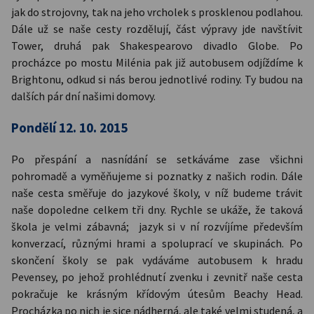
jak do strojovny, tak na jeho vrcholek s prosklenou podlahou.
Dále už se naše cesty rozdělují, část výpravy jde navštívit
Tower, druhá pak Shakespearovo divadlo Globe. Po
procházce po mostu Milénia pak již autobusem odjíždíme k
Brightonu, odkud si nás berou jednotlivé rodiny. Ty budou na
dalších pár dní našimi domovy.
Pondělí 12. 10. 2015
Po přespání a nasnídání se setkáváme zase všichni
pohromadě a vyměňujeme si poznatky z našich rodin. Dále
naše cesta směřuje do jazykové školy, v níž budeme trávit
naše dopoledne celkem tři dny. Rychle se ukáže, že taková
škola je velmi zábavná; jazyk si v ní rozvíjíme především
konverzací, různými hrami a spoluprací ve skupinách. Po
skončení školy se pak vydáváme autobusem k hradu
Pevensey, po jehož prohlédnutí zvenku i zevnitř naše cesta
pokračuje ke krásným křídovým útesům Beachy Head.
Procházka po nich je sice nádherná, ale také velmi studená, a