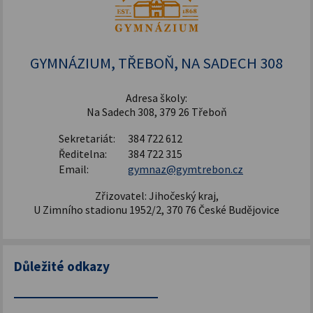
Zdravý životní styl
Šablony pro SŠ a VOŠ I
GYMNÁZIUM, TŘEBOŇ, NA SADECH 308
Adresa školy:
Na Sadech 308, 379 26 Třeboň
Sekretariát:
384 722 612
Ředitelna:
384 722 315
Email:
gymnaz@gymtrebon.cz
Zřizovatel: Jihočeský kraj,
U Zimního stadionu 1952/2, 370 76 České Budějovice
Důležité odkazy