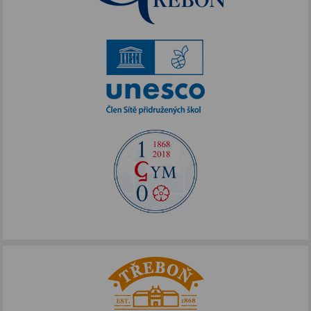
Akce podpořené FOTOS
IKAP III
Publicita FOTOS
Šablony II
Alej Toma Schreckera
Podpora vzdělávání
FOTOSKOP
Škola bez hranic
Půdní vestavba
Přírodovědné pobytové kurzy
Jazykové kompetence
Projekt Edison
Nové výzvy pro Třeboňsko
Archív projektů
Zdravý životní styl