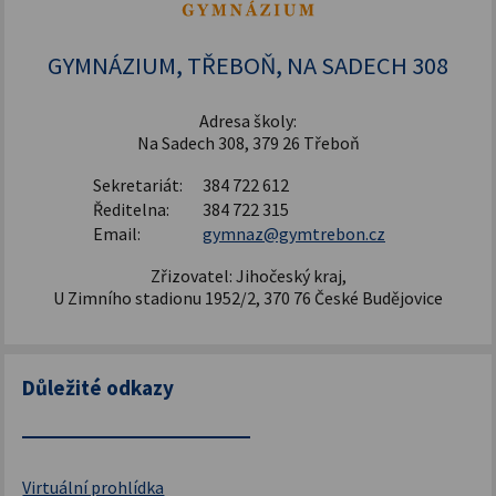
Šablony pro SŠ a VOŠ I
GYMNÁZIUM, TŘEBOŇ, NA SADECH 308
Adresa školy:
Na Sadech 308, 379 26 Třeboň
Sekretariát:
384 722 612
Ředitelna:
384 722 315
Email:
gymnaz@gymtrebon.cz
Zřizovatel: Jihočeský kraj,
U Zimního stadionu 1952/2, 370 76 České Budějovice
Důležité odkazy
Virtuální prohlídka