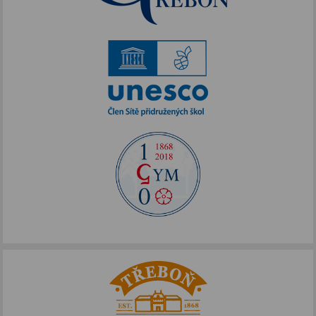
Akce podpořené FOTOS
IKAP III
Publicita FOTOS
Šablony II
Alej Toma Schreckera
Podpora vzdělávání
FOTOSKOP
Škola bez hranic
Půdní vestavba
Přírodovědné pobytové kurzy
Jazykové kompetence
Projekt Edison
Nové výzvy pro Třeboňsko
Archív projektů
Zdravý životní styl