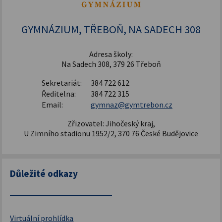
Šablony pro SŠ a VOŠ I
GYMNÁZIUM, TŘEBOŇ, NA SADECH 308
Adresa školy:
Na Sadech 308, 379 26 Třeboň
Sekretariát:
384 722 612
Ředitelna:
384 722 315
Email:
gymnaz@gymtrebon.cz
Zřizovatel: Jihočeský kraj,
U Zimního stadionu 1952/2, 370 76 České Budějovice
Důležité odkazy
Virtuální prohlídka