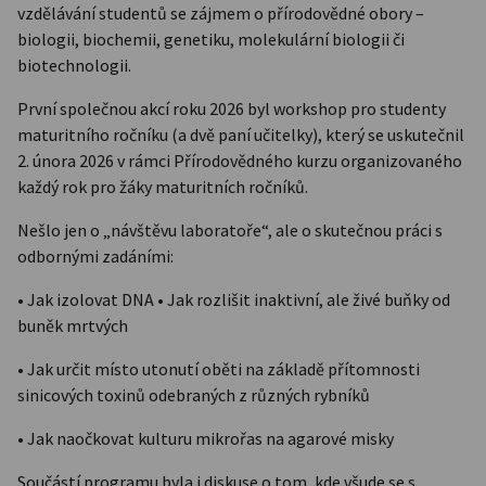
vzdělávání studentů se zájmem o přírodovědné obory –
biologii, biochemii, genetiku, molekulární biologii či
biotechnologii.
První společnou akcí roku 2026 byl workshop pro studenty
maturitního ročníku (a dvě paní učitelky), který se uskutečnil
2. února 2026 v rámci Přírodovědného kurzu organizovaného
každý rok pro žáky maturitních ročníků.
Nešlo jen o „návštěvu laboratoře“, ale o skutečnou práci s
odbornými zadáními:
• Jak izolovat DNA • Jak rozlišit inaktivní, ale živé buňky od
buněk mrtvých
• Jak určit místo utonutí oběti na základě přítomnosti
sinicových toxinů odebraných z různých rybníků
• Jak naočkovat kulturu mikrořas na agarové misky
Součástí programu byla i diskuse o tom, kde všude se s