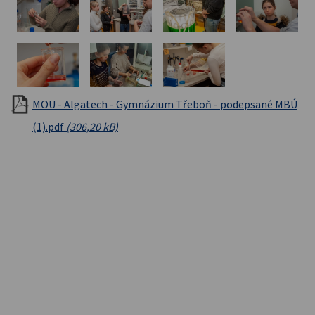
MOU - Algatech - Gymnázium Třeboň - podepsané MBÚ
(1).pdf
(306,20 kB)