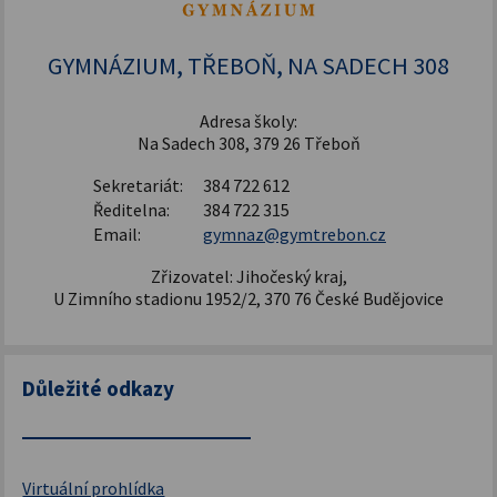
Šablony pro SŠ a VOŠ I
GYMNÁZIUM, TŘEBOŇ, NA SADECH 308
Adresa školy:
Na Sadech 308, 379 26 Třeboň
Sekretariát:
384 722 612
Ředitelna:
384 722 315
Email:
gymnaz@gymtrebon.cz
Zřizovatel: Jihočeský kraj,
U Zimního stadionu 1952/2, 370 76 České Budějovice
Důležité odkazy
Virtuální prohlídka