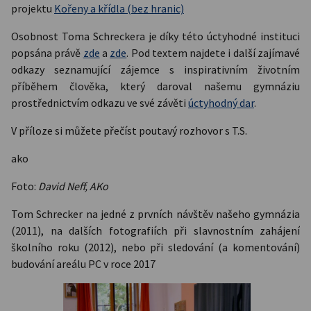
projektu
Kořeny a křídla (bez hranic)
Osobnost Toma Schreckera je díky této úctyhodné instituci
popsána právě
zde
a
zde
. Pod textem najdete i další zajímavé
odkazy seznamující zájemce s inspirativním životním
příběhem člověka, který daroval našemu gymnáziu
prostřednictvím odkazu ve své závěti
úctyhodný dar
.
V příloze si můžete přečíst poutavý rozhovor s T.S.
ako
Foto:
David Neff, AKo
Tom Schrecker na jedné z prvních návštěv našeho gymnázia
(2011), na dalších fotografiích při slavnostním zahájení
školního roku (2012), nebo při sledování (a komentování)
budování areálu PC v roce 2017