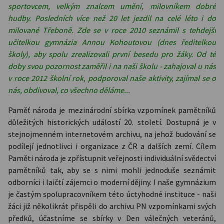
sportovcem, velkým znalcem umění, milovníkem dobré
hudby. Posledních více než 20 let jezdil na celé léto i do
milované Třeboně. Zde se v roce 2010 seznámil s tehdejší
učitelkou gymnázia Annou Kohoutovou (dnes ředitelkou
školy), aby spolu zrealizovali první besedu pro žáky. Od té
doby svou pozornost zaměřil i na naši školu - zahajoval u nás
v roce 2012 školní rok, podporoval naše aktivity, zajímal se o
nás, obdivoval, co všechno děláme...
Paměť národa je mezinárodní sbírka vzpomínek pamětníků
důležitých historických událostí 20. století. Dostupná je v
stejnojmenném internetovém archivu, na jehož budování se
podílejí jednotlivci i organizace z ČR a dalších zemí. Cílem
Paměti národa je zpřístupnit veřejnosti individuální svědectví
pamětníků tak, aby se s nimi mohli jednoduše seznámit
odborníci i laičtí zájemci o moderní dějiny. I naše gymnázium
je častým spolupracovníkem této úctyhodné instituce - naši
žáci již několikrát přispěli do archivu PN vzpomínkami svých
předků, účastníme se sbírky v Den válečných veteránů,