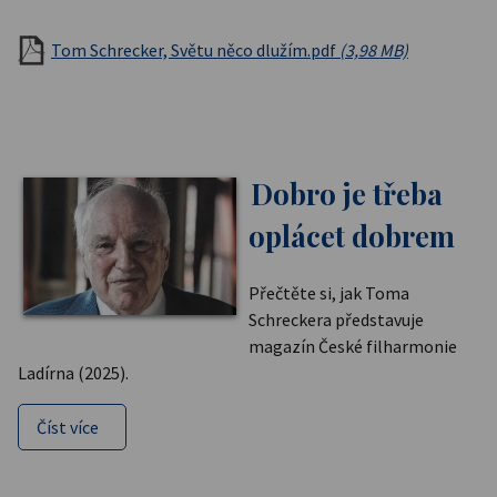
Tom Schrecker, Světu něco dlužím.pdf
(3,98 MB)
Dobro je třeba
oplácet dobrem
Přečtěte si, jak Toma
Schreckera představuje
magazín České filharmonie
Ladírna (2025).
Číst více