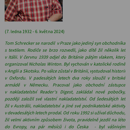
(7. ledna 1932 - 6. května 2024)
Tom Schrec
ker se narodil v Praze jako jediný syn obchodníka
s textilem. Rodiče se brzo rozvedli, jako dítě žil několik let
v Itálii. V červnu 1939 odjel do Británie pátým vlakem, který
organizoval Nicholas Winton. Byl vychován v katolické rodině
v Anglii a Skotsku. Po válce zůstal v Británii, vystudoval historii
v Oxfordu. V padesátých letech dva roky sloužil v britské
armádě v Německu. Pracoval jako obchodní zástupce
v nakladatelství Reader‘s Digest, zakládal nové pobočky,
později založil své vlastní nakladatelství. Od šedesátých let
žil v Austrálii, nakladatelství a jiné své podnikatelské aktivity
v devadesátých letech prodal. Od roku 1992 si užíval důchodu,
žil velmi aktivním způsobem života, pravidelně jezdil na léto
do Evropy, na pár měsíců i do Česka - byl vášnivým