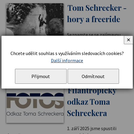
Tom Schrecker -
hory a freeride
Seznamte se se zajímavou
✕
stránkou osobnosti našeho
dárce...
Chcete udělit souhlas s využíváním sledovacích cookies?
Další informace
Číst více
Přijmout
Odmítnout
Filantropický
odkaz Toma
Schreckera
1. září 2025 jsme spustili