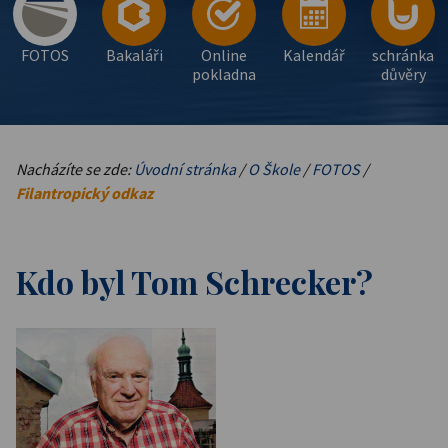
FOTOS
Bakaláři
Online
Kalendář
schránka
pokladna
důvěry
Nacházíte se zde:
Úvodní stránka
/
O Škole
/
FOTOS
/
Filantropický odkaz
Kdo byl Tom Schrecker?