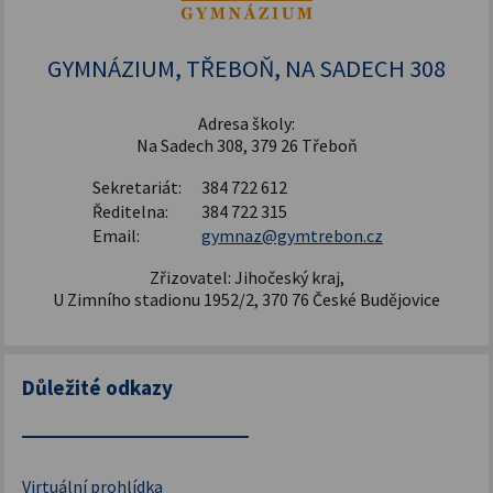
GYMNÁZIUM, TŘEBOŇ, NA SADECH 308
Adresa školy:
Na Sadech 308, 379 26 Třeboň
Sekretariát:
384 722 612
Ředitelna:
384 722 315
Email:
gymnaz@gymtrebon.cz
Zřizovatel: Jihočeský kraj,
U Zimního stadionu 1952/2, 370 76 České Budějovice
Důležité odkazy
Virtuální prohlídka