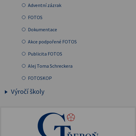
Šablony OP JAK
Adventní zázrak
NPO - digitalizujeme
FOTOS
Doučování 2022
Dokumentace
Erasmus+
Akce podpořené FOTOS
IKAP III
Publicita FOTOS
Šablony II
Alej Toma Schreckera
Podpora vzdělávání
FOTOSKOP
Škola bez hranic
Výročí školy
Půdní vestavba
150. výročí založení GT
Přírodovědné pobytové kurzy
155. výročí školy
Jazykové kompetence