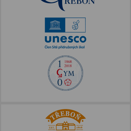
Projekt Edison
Nové výzvy pro Třeboňsko
Archív projektů
Zdravý životní styl
Šablony pro SŠ a VOŠ I