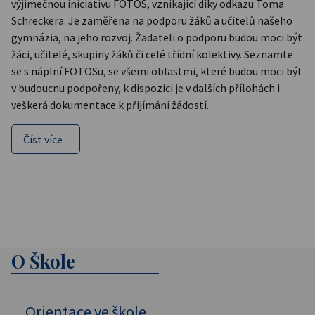
výjimečnou iniciativu FOTOS, vznikající díky odkazu Toma
Schreckera. Je zaměřena na podporu žáků a učitelů našeho
gymnázia, na jeho rozvoj. Žadateli o podporu budou moci být
žáci, učitelé, skupiny žáků či celé třídní kolektivy. Seznamte
se s náplní FOTOSu, se všemi oblastmi, které budou moci být
v budoucnu podpořeny, k dispozici je v dalších přílohách i
veškerá dokumentace k přijímání žádostí.
Číst více
O Škole
Orientace ve škole