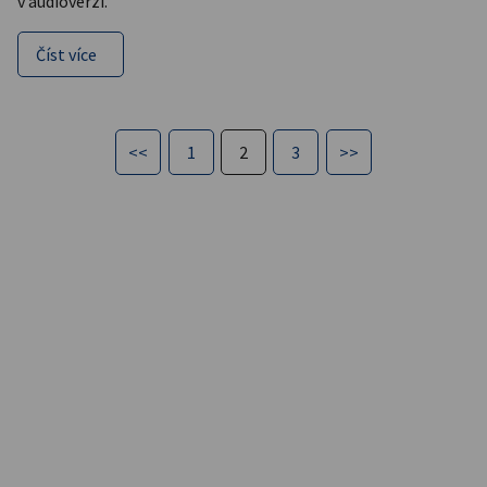
v audioverzi.
Číst více
<<
1
2
3
>>