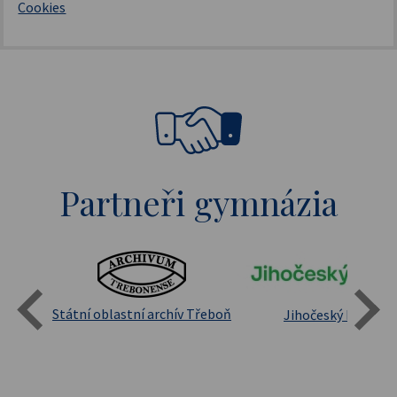
Cookies
Partneři gymnázia
Státní oblastní archív Třeboň
Jihočeský kraj
sita