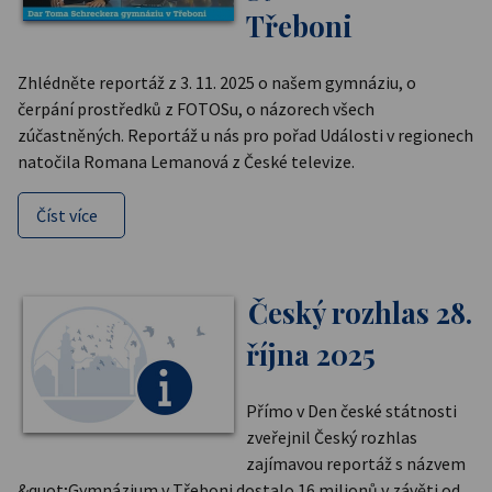
Třeboni
Zhlédněte reportáž z 3. 11. 2025 o našem gymnáziu, o
čerpání prostředků z FOTOSu, o názorech všech
zúčastněných. Reportáž u nás pro pořad Události v regionech
natočila Romana Lemanová z České televize.
Číst více
Český rozhlas 28.
října 2025
Přímo v Den české státnosti
zveřejnil Český rozhlas
zajímavou reportáž s názvem
&quot;Gymnázium v Třeboni dostalo 16 milionů v závěti od