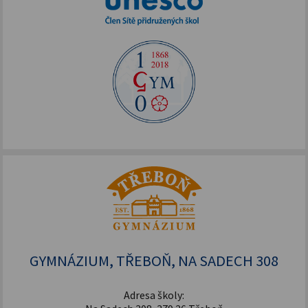
Šablony pro SŠ a VOŠ I
GYMNÁZIUM, TŘEBOŇ, NA SADECH 308
Adresa školy: