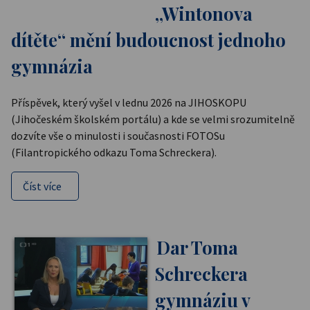
„Wintonova
dítěte“ mění budoucnost jednoho
gymnázia
Příspěvek, který vyšel v lednu 2026 na JIHOSKOPU
(Jihočeském školském portálu) a kde se velmi srozumitelně
dozvíte vše o minulosti i současnosti FOTOSu
(Filantropického odkazu Toma Schreckera).
Číst více
Dar Toma
Schreckera
gymnáziu v