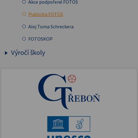
Akce podpořené FOTOS
IKAP III
Publicita FOTOS
Šablony II
Alej Toma Schreckera
Podpora vzdělávání
FOTOSKOP
Škola bez hranic
Výročí školy
Půdní vestavba
150. výročí založení GT
Přírodovědné pobytové kurzy
155. výročí školy
Jazykové kompetence
Projekt Edison
Nové výzvy pro Třeboňsko
Archív projektů
Zdravý životní styl