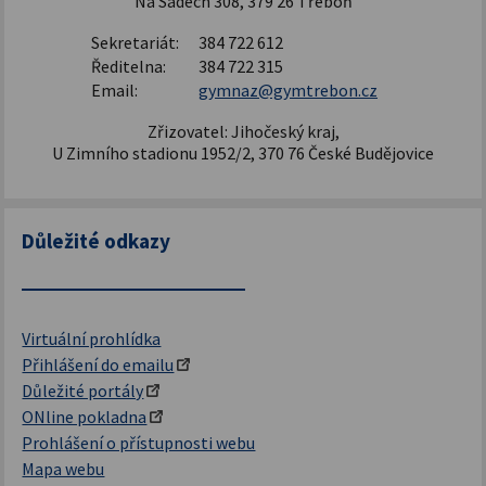
Na Sadech 308, 379 26 Třeboň
Sekretariát:
384 722 612
Ředitelna:
384 722 315
Email:
gymnaz@gymtrebon.cz
Zřizovatel: Jihočeský kraj,
U Zimního stadionu 1952/2, 370 76 České Budějovice
Důležité odkazy
Virtuální prohlídka
Přihlášení do emailu
Důležité portály
ONline pokladna
Prohlášení o přístupnosti webu
Mapa webu