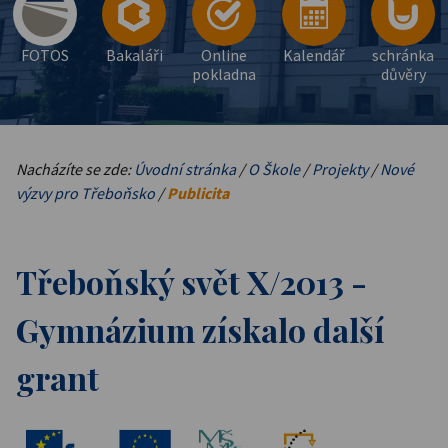
FOTOS
Bakaláři
Online
Kalendář
schránka
pokladna
důvěry
Nacházíte se zde:
Úvodní stránka
/
O Škole
/
Projekty
/
Nové
výzvy pro Třeboňsko
/
Publicita
Třeboňský svět X/2013 -
Gymnázium získalo další
grant