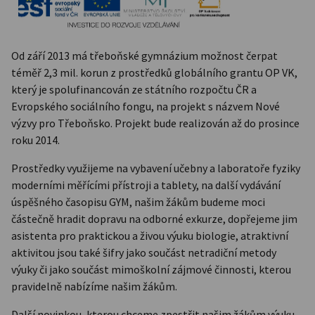
Od září 2013 má třeboňské gymnázium možnost čerpat
téměř 2,3 mil. korun z prostředků globálního grantu OP VK,
který je spolufinancován ze státního rozpočtu ČR a
Evropského sociálního fongu, na projekt s názvem Nové
výzvy pro Třeboňsko. Projekt bude realizován až do prosince
roku 2014.
Prostředky využijeme na vybavení učebny a laboratoře fyziky
moderními měřícími přístroji a tablety, na další vydávání
úspěšného časopisu GYM, našim žákům budeme moci
částečně hradit dopravu na odborné exkurze, dopřejeme jim
asistenta pro praktickou a živou výuku biologie, atraktivní
aktivitou jsou také šifry jako součást netradiční metody
výuky či jako součást mimoškolní zájmové činnosti, kterou
pravidelně nabízíme našim žákům.
Další novinkou, kterou chceme zpestřit našim žákům výuku