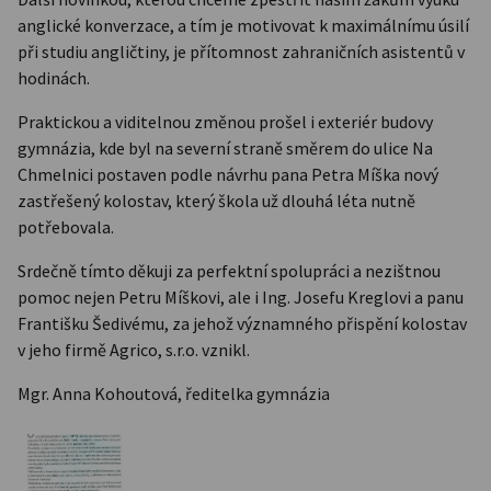
anglické konverzace, a tím je motivovat k maximálnímu úsilí
při studiu angličtiny, je přítomnost zahraničních asistentů v
hodinách.
Praktickou a viditelnou změnou prošel i exteriér budovy
gymnázia, kde byl na severní straně směrem do ulice Na
Chmelnici postaven podle návrhu pana Petra Míška nový
zastřešený kolostav, který škola už dlouhá léta nutně
potřebovala.
Srdečně tímto děkuji za perfektní spolupráci a nezištnou
pomoc nejen Petru Míškovi, ale i Ing. Josefu Kreglovi a panu
Františku Šedivému, za jehož významného přispění kolostav
v jeho firmě Agrico, s.r.o. vznikl.
Mgr. Anna Kohoutová, ředitelka gymnázia