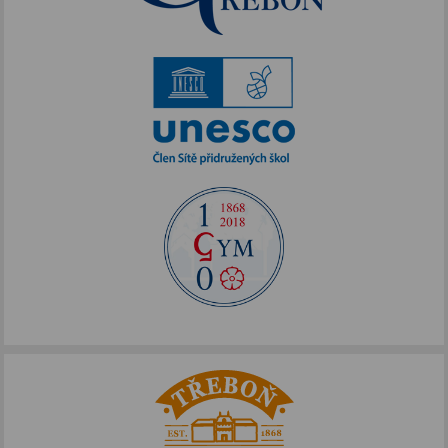
Akce podpořené FOTOS
IKAP III
Publicita FOTOS
Šablony II
Alej Toma Schreckera
Podpora vzdělávání
FOTOSKOP
Škola bez hranic
Půdní vestavba
Přírodovědné pobytové kurzy
Jazykové kompetence
Projekt Edison
Nové výzvy pro Třeboňsko
Archív projektů
Zdravý životní styl