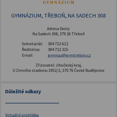
Šablony pro SŠ a VOŠ I
GYMNÁZIUM, TŘEBOŇ, NA SADECH 308
Adresa školy:
Na Sadech 308, 379 26 Třeboň
Sekretariát:
384 722 612
Ředitelna:
384 722 315
Email:
gymnaz@gymtrebon.cz
Zřizovatel: Jihočeský kraj,
U Zimního stadionu 1952/2, 370 76 České Budějovice
Důležité odkazy
Virtuální prohlídka