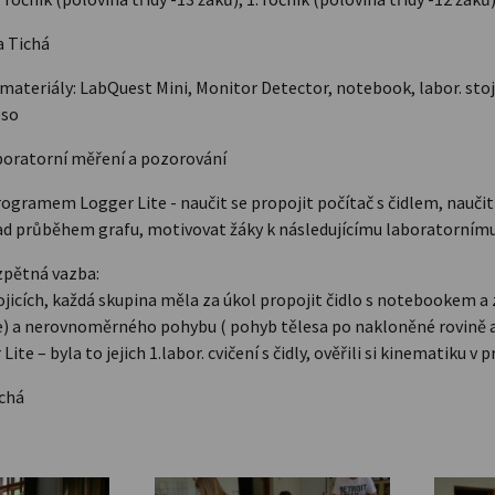
a Tichá
ateriály: LabQuest Mini, Monitor Detector, notebook, labor. stoja
eso
boratorní měření a pozorování
programem Logger Lite - naučit se propojit počítač s čidlem, nauči
ad průběhem grafu, motivovat žáky k následujícímu laboratornímu
zpětná vazba:
vojicích, každá skupina měla za úkol propojit čidlo s notebookem
) a nerovnoměrného pohybu ( pohyb tělesa po nakloněné rovině a p
e – byla to jejich 1.labor. cvičení s čidly, ověřili si kinematiku v 
ichá