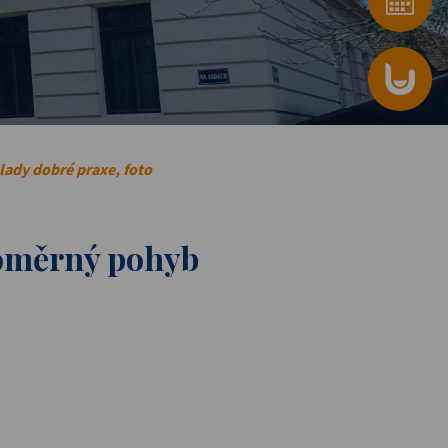
lady dobré praxe, foto
noměrný pohyb
)