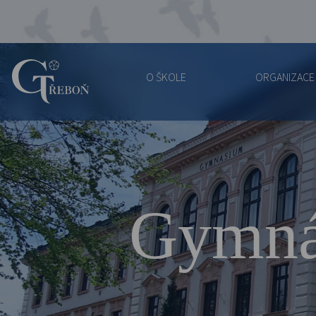
O ŠKOLE
ORGANIZACE
Gymnázium
Třeboň
Gymná