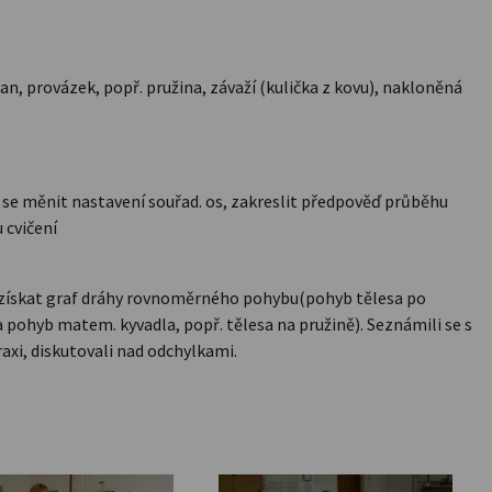
n, provázek, popř. pružina, závaží (kulička z kovu), nakloněná
t se měnit nastavení souřad. os, zakreslit předpověď průběhu
 cvičení
 a získat graf dráhy rovnoměrného pohybu(pohyb tělesa po
ohyb matem. kyvadla, popř. tělesa na pružině). Seznámili se s
praxi, diskutovali nad odchylkami.