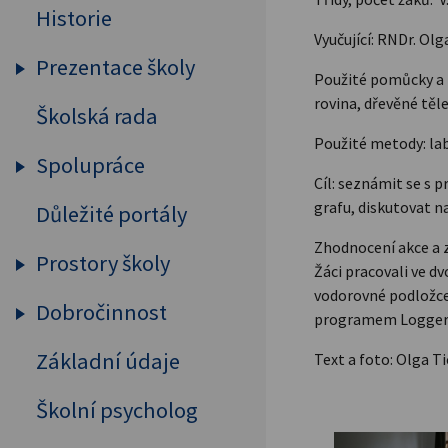
Historie
Výroční zpráva
Spolupráce s rodiči a
Vyučující: RNDr. Olg
Strategické dokumenty
subjekty
Prezentace školy
Použité pomůcky a m
Školní řád
Zaměření školy,
rovina, dřevěné těl
Školská rada
Publicita
absolventi
ŠVP
Použité metody: la
GYM
Spolupráce
Výchovné a vzdělávací
Zprávy ČŠI
Cíl: seznámit se s 
strategi
grafu, diskutovat n
Důležité portály
Partnerské školy
Formuláře pro žáky
Výuka nadaných žáků
Zhodnocení akce a 
Sdružení rodičů
Zřizovací listina
Prostory školy
Žáci se speciálními
Žáci pracovali ve d
ASPnetUNESCO
potřebami
Výpůjční řád knihovny
vodorovné podložce
Dobročinnost
Půdní vestavba
programem Logger Lit
ASK
BOZP
Základní údaje
Charita
Text a foto: Olga T
SOA
EVVO
Adopce na dálku
Školní psycholog
Japonsko a Třeboň
Ochrana osobních údajů
Doučování žáků
(GDPR)