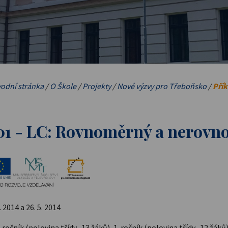
odní stránka
/
O Škole
/
Projekty
/
Nové výzvy pro Třeboňsko
/
Přík
 01 - LC: Rovnoměrný a nerov
 2014 a 26. 5. 2014
. ročník (polovina třídy -13 žáků), 1. ročník (polovina třídy -12 žáků