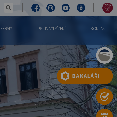
✕
hledaný text...
Facebook
Instagram
Youtube
Virtuální
155
prohlídka
let
SERVIS
PŘIJÍMACÍ ŘÍZENÍ
KONTAKT
výročí