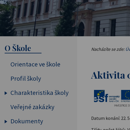
O Škole
Nacházíte se zde:
Úv
Orientace ve škole
Aktivita
Profil školy
Charakteristika školy
Veřejné zakázky
Vybavení školy
Pedagogický sbor
Datum konání: 22. 5.
Dokumenty
Projekty, spolupráce
Třídy, počet žáků: V